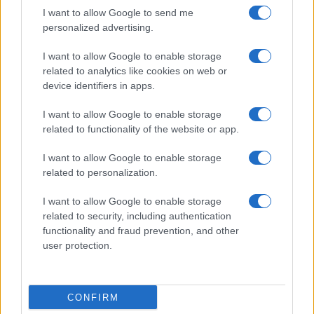
I want to allow Google to send me
personalized advertising.
I want to allow Google to enable storage
related to analytics like cookies on web or
© 2026 - VOLOSCONTATO CONSIGLI E DIARI DI VIAGGIO - P.IVA
04827280654 – TESTATA REGISTRATA AL TRIBUNALE DI NOCERA
device identifiers in apps.
INFERIORE N. 3/2026 – REG. N. 1894/2026 ISCRIZIONE AL ROC N.
35792 – ISCRITTA ALL’ANSO (ASSOCIAZIONE NAZIONALE STAMPA
I want to allow Google to enable storage
ONLINE)
related to functionality of the website or app.
PRIVACY E NOTIFICHE
I want to allow Google to enable storage
related to personalization.
PREFERENZE PRIVACY
I want to allow Google to enable storage
related to security, including authentication
MAPPA DEL SITO
functionality and fraud prevention, and other
user protection.
CONFIRM