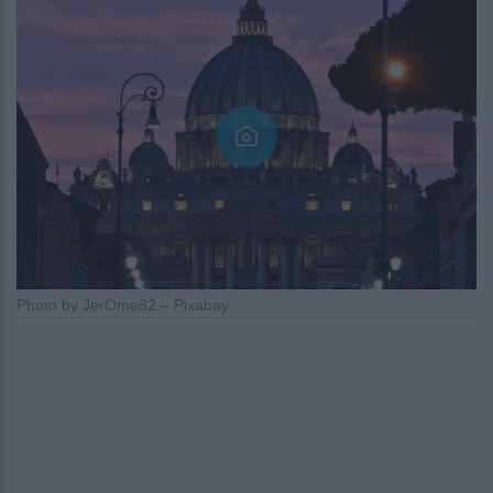
Photo by JerOme82 – Pixabay