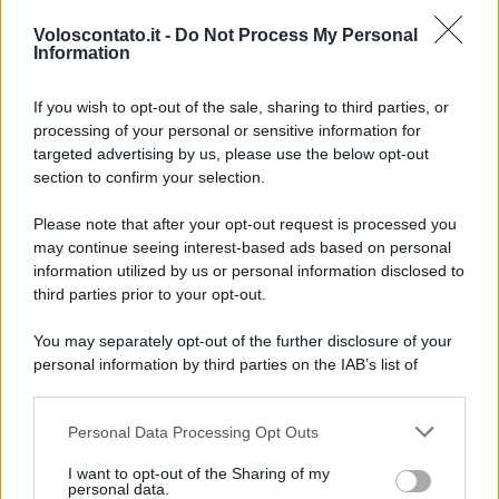
Voloscontato.it -
Do Not Process My Personal
Information
If you wish to opt-out of the sale, sharing to third parties, or
HOTEL
processing of your personal or sensitive information for
targeted advertising by us, please use the below opt-out
Lisbona tra arte e lusso: apre il primo hotel-
section to confirm your selection.
museo a 5 stelle in Europa
Please note that after your opt-out request is processed you
may continue seeing interest-based ads based on personal
Lo sapevi che...
information utilized by us or personal information disclosed to
third parties prior to your opt-out.
Mai così tante città italiane tra le più
You may separately opt-out of the further disclosure of your
care d’Europa: la classifica 2026 fa
personal information by third parties on the IAB’s list of
discutere
downstream participants.
Personal Data Processing Opt Outs
Rientro dalla Spagna, attenzione ai
This information may also be disclosed by us to third parties
on the IAB’s List of Downstream Participants that may further
controlli: cosa cambia negli aeroporti
I want to opt-out of the Sharing of my
disclose it to other third parties.
personal data.