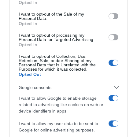
italiani
Opted In
Please note that this website/app uses one or more Google
services and may gather and store information including but
Meteo weekend 7-9 agosto: il
I want to opt-out of the Sale of my
Personal Data.
not limited to your visit or usage behaviour. You may click to
secondo di agosto porta grosse novità
Opted In
grant or deny consent to Google and its third-party tags to
per chi andrà in montagna
use your data for below specified purposes in below Google
I want to opt-out of processing my
consent section.
Personal Data for Targeted Advertising.
Opted In
I want to opt-out of Collection, Use,
Retention, Sale, and/or Sharing of my
Personal Data that Is Unrelated with the
Purposes for which it was collected.
Opted Out
CHI
Google consents
REDAZIONE
CONTATTI
I want to allow Google to enable storage
SIAMO
related to advertising like cookies on web or
PARTNERSHIP E
device identifiers in apps.
ACCREDITAMENTI
I want to allow my user data to be sent to
Google for online advertising purposes.