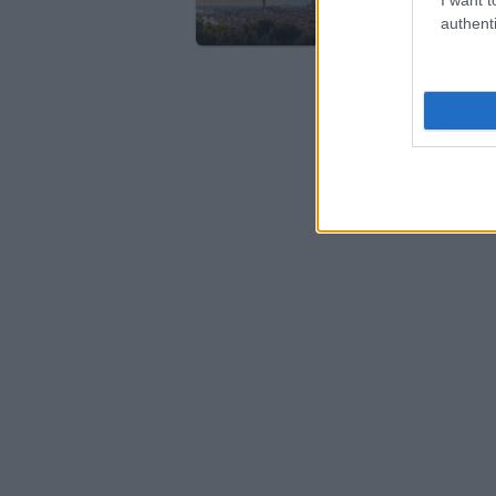
authenti
Chi non
potrebbe