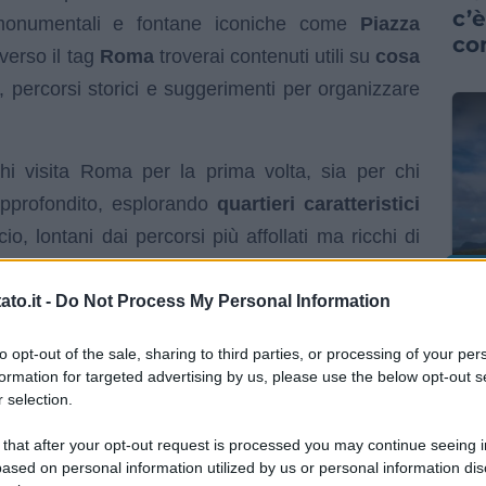
c’è
monumentali e fontane iconiche come
Piazza
co
averso il tag
Roma
troverai contenuti utili su
cosa
ci, percorsi storici e suggerimenti per organizzare
i visita Roma per la prima volta, sia per chi
approfondito, esplorando
quartieri caratteristici
, lontani dai percorsi più affollati ma ricchi di
 dedicati alla
gastronomia romana
, agli eventi
GUI
vivere la città in modo consapevole.
to.it -
Do Not Process My Personal Information
I 
va
to opt-out of the sale, sharing to third parties, or processing of your per
sp
formation for targeted advertising by us, please use the below opt-out s
pr
 selection.
 that after your opt-out request is processed you may continue seeing i
ased on personal information utilized by us or personal information dis