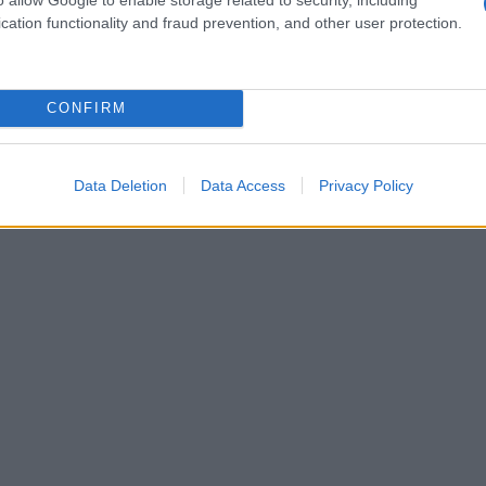
cation functionality and fraud prevention, and other user protection.
 ha ancora prenotato le sue vacanze per l’estate 2026
 dover fare i conti con d...
CONFIRM
Data Deletion
Data Access
Privacy Policy