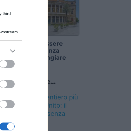
 third
Downstream
DE PER VIAGGIATORI
n puoi dire di essere
er and store
ato a Palermo senza
to grant or
ovarla: dove mangiare
ed purposes
rancina
Lo sapevi che...
 stato eletto il sentiero più
ello del Regno Unito: il
aesaggio lascia senza
iato