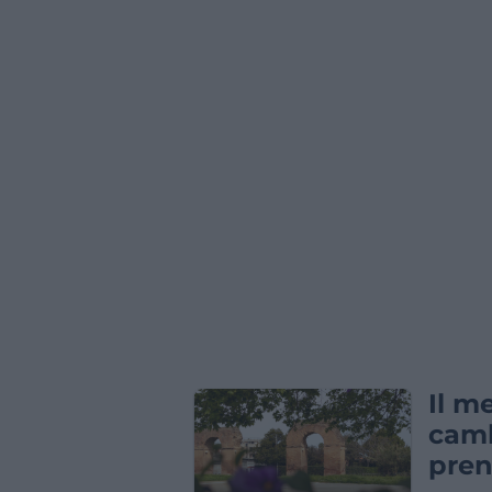
Il m
camb
pren