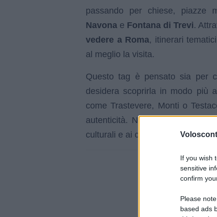
passando per chiese, piazze 
Navona
e
Fontana di Trevi
. Attr
vedere a Roma
, itinerari temati
al meglio la visita.
Questo tag è pensato sia per ch
desidera scoprirla in modo più 
come Trastevere, Monti o Testaccio
autenticità. Non mancano articoli
culturali e ai consigli pratici per 
Volosconta
If you wish 
sensitive in
confirm your
Please note
based ads b