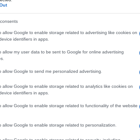
to tutti avranno un motivo in
N
Out
er scegliere l’Italia: cosa sta
c
accadere
c
consents
liani spesso vanno in vacanza all’estero, un po’ per
o allow Google to enable storage related to advertising like cookies on
N
e i luoghi più...
evice identifiers in apps.
i
d
o allow my user data to be sent to Google for online advertising
s.
q
o una delle vie più famose di
 si nasconde un tempio che
to allow Google to send me personalized advertising.
riapre al pubblico
o allow Google to enable storage related to analytics like cookies on
tro storico della Capitale riapre al pubblico un’area
evice identifiers in apps.
gica che custodisce i res...
o allow Google to enable storage related to functionality of the website
non ha ancora prenotato
o allow Google to enable storage related to personalization.
hia una brutta sorpresa: cosa
succedendo ai prezzi
o allow Google to enable storage related to security, including