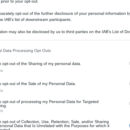
 prior to your opt-out.
rately opt-out of the further disclosure of your personal information by
he IAB’s list of downstream participants.
tion may also be disclosed by us to third parties on the IAB’s List of 
GUI
 that may further disclose it to other third parties.
No
 that this website/app uses one or more Google services and may gath
st
l Data Processing Opt Outs
including but not limited to your visit or usage behaviour. You may click 
pr
 to Google and its third-party tags to use your data for below specifi
l’a
o opt-out of the Sharing of my personal data.
ogle consent section.
In
o opt-out of the Sale of my Personal Data.
In
È
to opt-out of processing my Personal Data for Targeted
b
ing.
In
p
f
o opt-out of Collection, Use, Retention, Sale, and/or Sharing
ersonal Data that Is Unrelated with the Purposes for which it
lected.