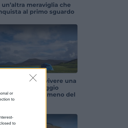
 un’altra meraviglia che
nquista al primo sguardo
DE PER VIAGGIATORI
Paesi dove puoi vivere una
canza in campeggio
sonal or
endendo molto meno del
ection to
evisto
nterest-
closed to