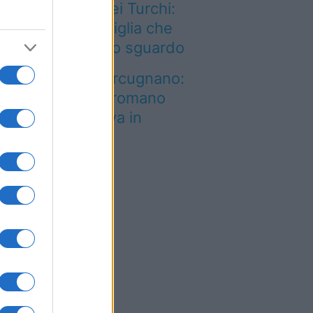
on solo Scala dei Turchi:
’è un’altra meraviglia che
onquista al primo sguardo
on è quello di Arcugnano:
l vero anfiteatro romano
el Veneto si trova in
uesta città