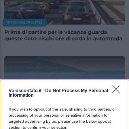
INFORMAZIONI UTILI
Prima di partire per le vacanze guarda
queste date: rischi ore di coda in autostrada
Voloscontato.it -
Do Not Process My Personal
Information
If you wish to opt-out of the sale, sharing to third parties, or
processing of your personal or sensitive information for
targeted advertising by us, please use the below opt-out
INFORMAZIONI UTILI
section to confirm your selection.