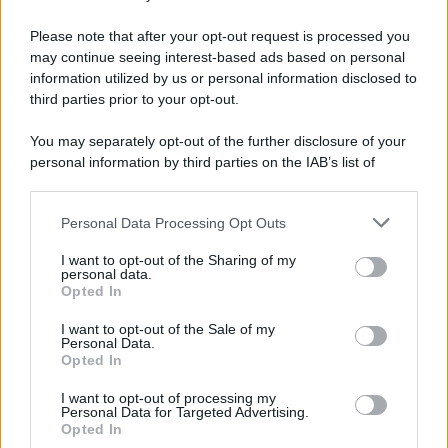
Prima di prenotare un villaggio turistico last
minute verifica questi aspetti fondamentali
Please note that after your opt-out request is processed you
may continue seeing interest-based ads based on personal
information utilized by us or personal information disclosed to
third parties prior to your opt-out.
Lo sapevi che...
You may separately opt-out of the further disclosure of your
Un grande quotidiano europeo
personal information by third parties on the IAB’s list of
incorona le Isole Eolie: ecco perché
downstream participants.
tutti ne parlano
Personal Data Processing Opt Outs
This information may also be disclosed by us to third parties
on the IAB’s List of Downstream Participants that may further
L’Aeroporto di Bari introduce una
I want to opt-out of the Sharing of my
disclose it to other third parties.
personal data.
novità che cambia l’attesa prima del
Opted In
Please note that this website/app uses one or more Google
volo
services and may gather and store information including but
I want to opt-out of the Sale of my
Personal Data.
not limited to your visit or usage behaviour. You may click to
Antica Fiera dell’Assunta di Viconovo:
Opted In
grant or deny consent to Google and its third-party tags to
tutte le info 2026
use your data for below specified purposes in below Google
I want to opt-out of processing my
consent section.
Personal Data for Targeted Advertising.
Opted In