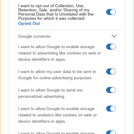
I want to opt-out of Collection, Use,
Retention, Sale, and/or Sharing of my
Personal Data that Is Unrelated with the
Purposes for which it was collected.
Opted Out
CHI
Google consents
REDAZIONE
CONTATTI
I want to allow Google to enable storage
SIAMO
related to advertising like cookies on web or
PARTNERSHIP E
device identifiers in apps.
ACCREDITAMENTI
I want to allow my user data to be sent to
Google for online advertising purposes.
I want to allow Google to send me
personalized advertising.
I want to allow Google to enable storage
related to analytics like cookies on web or
© 2026 - VOLOSCONTATO CONSIGLI E DIARI DI VIAGGIO - P.IVA
04827280654 – TESTATA REGISTRATA AL TRIBUNALE DI NOCERA
device identifiers in apps.
INFERIORE N. 3/2026 – REG. N. 1894/2026 ISCRIZIONE AL ROC N.
35792 – ISCRITTA ALL’ANSO (ASSOCIAZIONE NAZIONALE STAMPA
I want to allow Google to enable storage