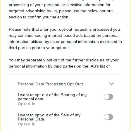
processing of your personal or sensitive information for
targeted advertising by us, please use the below opt-out
INFORMAZIONI UTILI
section to confirm your selection.
Prima di prenotare un villaggio turistico last
minute verifica questi aspetti fondamentali
Please note that after your opt-out request is processed you
may continue seeing interest-based ads based on personal
information utilized by us or personal information disclosed to
third parties prior to your opt-out.
Lo sapevi che...
You may separately opt-out of the further disclosure of your
Caldo intenso, poi temporali e
personal information by third parties on the IAB’s list of
grandine: cosa indicano le previsioni
downstream participants.
meteo per Agosto
Personal Data Processing Opt Outs
This information may also be disclosed by us to third parties
on the IAB’s List of Downstream Participants that may further
Presto tutti avranno un motivo in più
I want to opt-out of the Sharing of my
disclose it to other third parties.
personal data.
per scegliere l’Italia: cosa sta per
Opted In
Please note that this website/app uses one or more Google
accadere
services and may gather and store information including but
I want to opt-out of the Sale of my
Personal Data.
not limited to your visit or usage behaviour. You may click to
San Marino Comics 2026 è gratis: tre
Opted In
grant or deny consent to Google and its third-party tags to