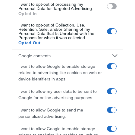
giorni tra cosplay, ospiti e videogiochi
use your data for below specified purposes in below Google
I want to opt-out of processing my
consent section.
Personal Data for Targeted Advertising.
Opted In
I want to opt-out of Collection, Use,
Retention, Sale, and/or Sharing of my
Personal Data that Is Unrelated with the
Purposes for which it was collected.
Opted Out
CHI
Google consents
REDAZIONE
CONTATTI
I want to allow Google to enable storage
SIAMO
related to advertising like cookies on web or
PARTNERSHIP E
device identifiers in apps.
ACCREDITAMENTI
I want to allow my user data to be sent to
Google for online advertising purposes.
I want to allow Google to send me
personalized advertising.
I want to allow Google to enable storage