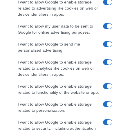
I want to allow Google to enable storage
SIAMO
related to advertising like cookies on web or
PARTNERSHIP E
device identifiers in apps.
ACCREDITAMENTI
I want to allow my user data to be sent to
Google for online advertising purposes.
I want to allow Google to send me
personalized advertising.
I want to allow Google to enable storage
related to analytics like cookies on web or
© 2026 - VOLOSCONTATO CONSIGLI E DIARI DI VIAGGIO - P.IVA
04827280654 – TESTATA REGISTRATA AL TRIBUNALE DI NOCERA
device identifiers in apps.
INFERIORE N. 3/2026 – REG. N. 1894/2026 ISCRIZIONE AL ROC N.
35792 – ISCRITTA ALL’ANSO (ASSOCIAZIONE NAZIONALE STAMPA
I want to allow Google to enable storage
ONLINE)
related to functionality of the website or app.
PRIVACY E NOTIFICHE
I want to allow Google to enable storage
related to personalization.
PREFERENZE PRIVACY
I want to allow Google to enable storage
related to security, including authentication
MAPPA DEL SITO