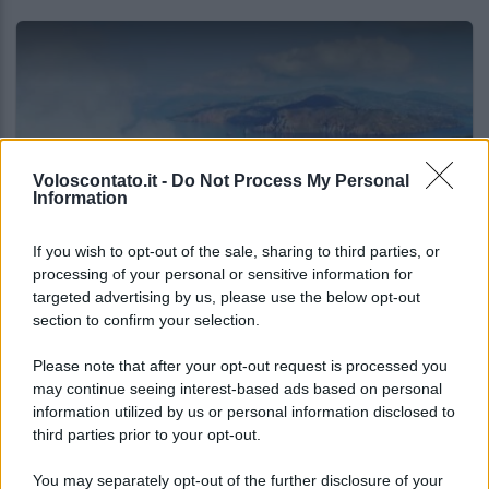
Voloscontato.it -
Do Not Process My Personal
Information
If you wish to opt-out of the sale, sharing to third parties, or
ITALIA
processing of your personal or sensitive information for
targeted advertising by us, please use the below opt-out
Un grande quotidiano europeo incorona le
section to confirm your selection.
Isole Eolie: ecco perché tutti ne parlano
Please note that after your opt-out request is processed you
may continue seeing interest-based ads based on personal
Lo sapevi che...
information utilized by us or personal information disclosed to
third parties prior to your opt-out.
Il piccolo gioiello del Garda che
You may separately opt-out of the further disclosure of your