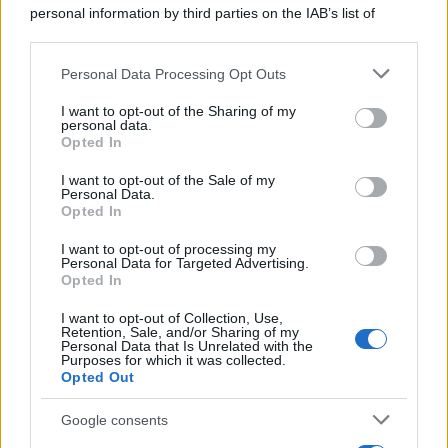
conquista con un lago davvero
personal information by third parties on the IAB’s list of
speciale
downstream participants.
Personal Data Processing Opt Outs
Il cammino italiano che tutti possono
This information may also be disclosed by us to third parties
on the IAB’s List of Downstream Participants that may further
fare in un giorno conquista sempre più
I want to opt-out of the Sharing of my
disclose it to other third parties.
personal data.
viaggiatori
Opted In
Please note that this website/app uses one or more Google
services and may gather and store information including but
Il 12 agosto il cielo cambierà volto:
I want to opt-out of the Sale of my
Personal Data.
not limited to your visit or usage behaviour. You may click to
l’eclissi che mancava dal 1999 sarà
Opted In
grant or deny consent to Google and its third-party tags to
visibile dall’Italia
use your data for below specified purposes in below Google
I want to opt-out of processing my
consent section.
Personal Data for Targeted Advertising.
Opted In
I want to opt-out of Collection, Use,
Retention, Sale, and/or Sharing of my
Personal Data that Is Unrelated with the
Purposes for which it was collected.
Opted Out
CHI
Google consents
REDAZIONE
CONTATTI