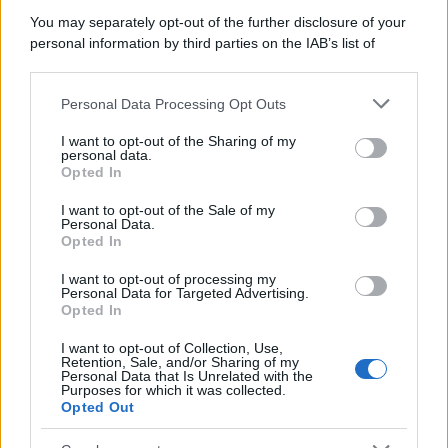
Meteo weekend 7-9 agosto: il
You may separately opt-out of the further disclosure of your
secondo di agosto porta grosse novità
personal information by third parties on the IAB’s list of
per chi andrà in montagna
downstream participants.
Personal Data Processing Opt Outs
Una località di montagna vuole attirare
This information may also be disclosed by us to third parties
on the IAB’s List of Downstream Participants that may further
nomadi digitali con case e spazi di co-
I want to opt-out of the Sharing of my
disclose it to other third parties.
personal data.
working
Opted In
Please note that this website/app uses one or more Google
services and may gather and store information including but
“Vinted dei viaggi”: ora puoi acquistare
I want to opt-out of the Sale of my
Personal Data.
not limited to your visit or usage behaviour. You may click to
vacanze già prenotate risparmiando
Opted In
grant or deny consent to Google and its third-party tags to
centinaia di euro
use your data for below specified purposes in below Google
I want to opt-out of processing my
consent section.
Personal Data for Targeted Advertising.
Opted In
I want to opt-out of Collection, Use,
Retention, Sale, and/or Sharing of my
Personal Data that Is Unrelated with the
Purposes for which it was collected.
Opted Out
CHI