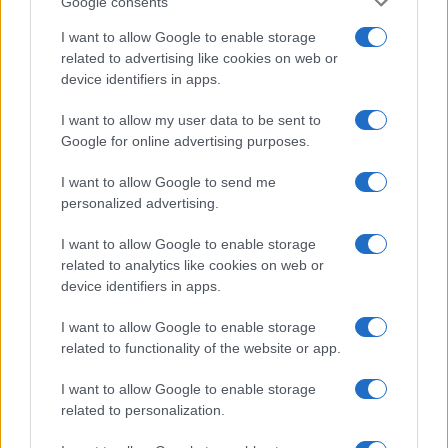
Google consents
REDAZIONE
CONTATTI
I want to allow Google to enable storage
SIAMO
related to advertising like cookies on web or
PARTNERSHIP E
device identifiers in apps.
ACCREDITAMENTI
I want to allow my user data to be sent to
Google for online advertising purposes.
I want to allow Google to send me
personalized advertising.
I want to allow Google to enable storage
related to analytics like cookies on web or
© 2026 - VOLOSCONTATO CONSIGLI E DIARI DI VIAGGIO - P.IVA
04827280654 – TESTATA REGISTRATA AL TRIBUNALE DI NOCERA
device identifiers in apps.
INFERIORE N. 3/2026 – REG. N. 1894/2026 ISCRIZIONE AL ROC N.
35792 – ISCRITTA ALL’ANSO (ASSOCIAZIONE NAZIONALE STAMPA
I want to allow Google to enable storage
ONLINE)
related to functionality of the website or app.
PRIVACY E NOTIFICHE
I want to allow Google to enable storage
related to personalization.
PREFERENZE PRIVACY