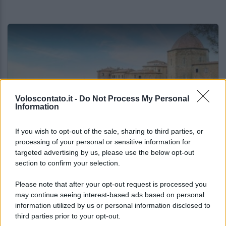
Voloscontato.it -
Do Not Process My Personal
Information
If you wish to opt-out of the sale, sharing to third parties, or
ITALIA
processing of your personal or sensitive information for
targeted advertising by us, please use the below opt-out
Le vacanze non sono più quelle di una volta:
section to confirm your selection.
il report che svela cosa sta cambiando
Please note that after your opt-out request is processed you
may continue seeing interest-based ads based on personal
Lo sapevi che...
information utilized by us or personal information disclosed to
third parties prior to your opt-out.