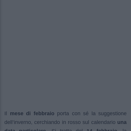
Il
mese di febbraio
porta con sé la suggestione
dell’inverno, cerchiando in rosso sul calendario
una
data particolare.
Si tratta del
14 febbraio,
la