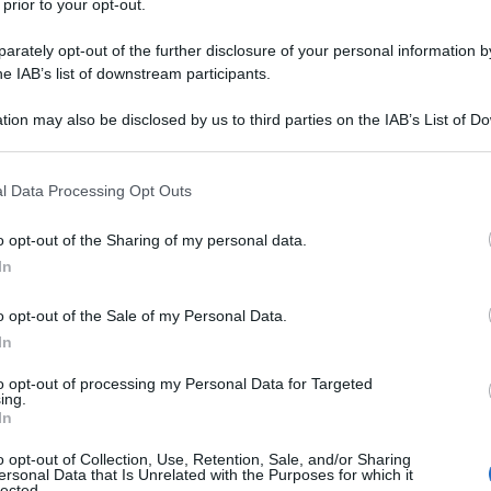
 prior to your opt-out.
rately opt-out of the further disclosure of your personal information by
he IAB’s list of downstream participants.
tion may also be disclosed by us to third parties on the IAB’s List of 
 that may further disclose it to other third parties.
 that this website/app uses one or more Google services and may gath
ITAL
l Data Processing Opt Outs
including but not limited to your visit or usage behaviour. You may click 
Le 
 to Google and its third-party tags to use your data for below specifi
o opt-out of the Sharing of my personal data.
que
ogle consent section.
In
che
ca
o opt-out of the Sale of my Personal Data.
In
L
to opt-out of processing my Personal Data for Targeted
ing.
Ad
In
si
o opt-out of Collection, Use, Retention, Sale, and/or Sharing
ersonal Data that Is Unrelated with the Purposes for which it
ri
lected.