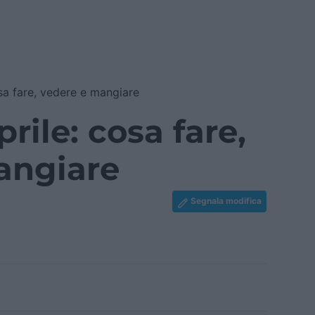
osa fare, vedere e mangiare
rile: cosa fare,
angiare
Segnala modifica