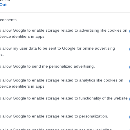
s
Out
Un
consents
eu
o allow Google to enable storage related to advertising like cookies on
Eo
 combo perfetta che anticipa il
“Maggio dei
evice identifiers in apps.
pa
ri troveranno un lato particolare della città
o allow my user data to be sent to Google for online advertising
ture ed eventi straordinari
troveranno alcune
s.
L’
in
to allow Google to send me personalized advertising.
ca
vo
o allow Google to enable storage related to analytics like cookies on
evice identifiers in apps.
o allow Google to enable storage related to functionality of the website
o allow Google to enable storage related to personalization.
o allow Google to enable storage related to security, including