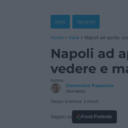
Italia
Vacanze
Home
»
Italia
»
Napoli ad aprile: c
Napoli ad ap
vedere e m
Autore:
Domenico Papaccio
Giornalista
Tempo di lettura: 3 minuti
Seguici su
Fonti Preferite