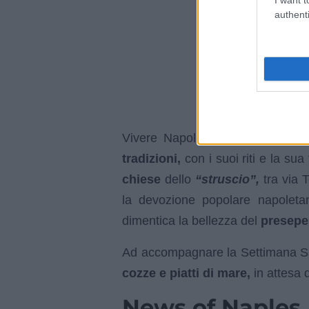
authenti
Vivere Napoli nel mese di aprile
tradizioni,
con i suoi riti e la sua
chiese
dello
“struscio”,
tra via T
la devozione popolare napoletan
dimentica la bellezza del
presepe
Ad accompagnare la Settimana San
cozze e piatti di mare,
in attesa 
News of Naples