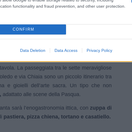
cation functionality and fraud prevention, and other user protection.
CONFIRM
Data Deletion
Data Access
Privacy Policy
 significa scendere nella
Pasqua
e nelle sue
 tavola. La passeggiata tra le sette meravigliose
oledo e via Chiaia sono un piccolo itinerario tra
a e gioielli dell’arte sacra. Un tipo che non
,
adattato alle scene della Pasqua.
ta sarà l’enogastronomia ittica, con
zuppa di
di
pastiera, pizza chiena, tortano e casatiello.