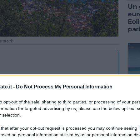
Un 
eur
Eol
par
erstock
to.it -
Do Not Process My Personal Information
ITAL
to opt-out of the sale, sharing to third parties, or processing of your per
Sem
agini
formation for targeted advertising by us, please use the below opt-out s
que
 selection.
una
spe
 that after your opt-out request is processed you may continue seeing i
ased on personal information utilized by us or personal information dis