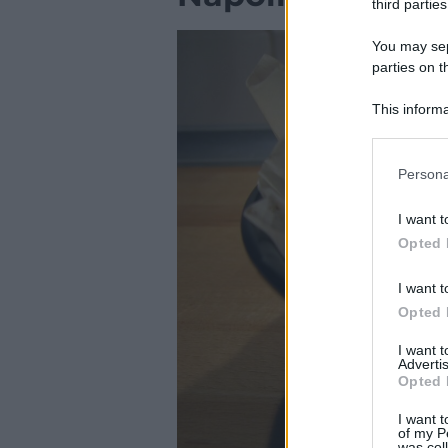
third parties
You may sepa
parties on t
This informa
Participants
Please note
Persona
information 
deny consent
I want t
in below Go
Opted 
I want t
Opted 
I want 
Advertis
Opted 
I want t
of my P
was col