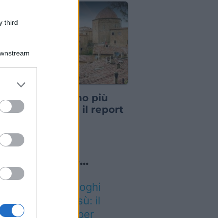
 third
Downstream
er and store
IA
to grant or
vacanze non sono più
ed purposes
lle di una volta: il report
 svela cosa sta
mbiando
o sapevi che...
dio a uno dei luoghi
mbolo del tiramisù: il
storante chiude per