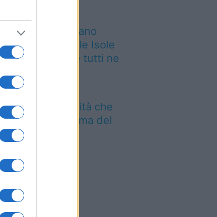
empre
 grande quotidiano
ropeo incorona le Isole
lie: ecco perché tutti ne
rlano
Aeroporto di Bari
troduce una novità che
mbia l’attesa prima del
lo