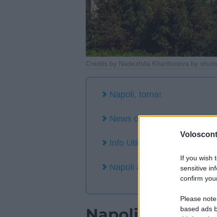
Credits by Nadezhda Kharitonova by shutt
Napoli, torna!
News of Naples
Volosconta
Info Utili
If you wish 
Napoli ad aprile: foto e imm
sensitive in
confirm your
Please note
based ads b
Napoli, torna!