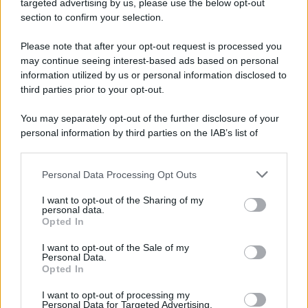
targeted advertising by us, please use the below opt-out
Non è quello di Arcugnano: il vero anfiteatro
section to confirm your selection.
romano del Veneto si trova in questa città
Please note that after your opt-out request is processed you
may continue seeing interest-based ads based on personal
Lo sapevi che...
information utilized by us or personal information disclosed to
third parties prior to your opt-out.
Barcellona non vuole più questo
You may separately opt-out of the further disclosure of your
turismo: la città prepara un
personal information by third parties on the IAB’s list of
cambiamento profondo
downstream participants.
Personal Data Processing Opt Outs
Il suono dei campanacci annuncia uno
This information may also be disclosed by us to third parties
on the IAB’s List of Downstream Participants that may further
degli spettacoli più belli dell’autunno
I want to opt-out of the Sharing of my
disclose it to other third parties.
personal data.
italiano
Opted In
Please note that this website/app uses one or more Google
services and may gather and store information including but
Queste spiagge sembrano irreali, ma
I want to opt-out of the Sale of my
Personal Data.
not limited to your visit or usage behaviour. You may click to
esistono davvero: la nuova classifica
Opted In
grant or deny consent to Google and its third-party tags to
mondiale
use your data for below specified purposes in below Google
I want to opt-out of processing my
consent section.
Personal Data for Targeted Advertising.