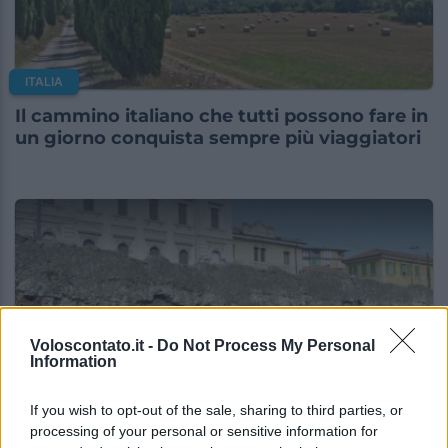
ITALIA
Il cammino italiano che tutti possono fare in
un giorno conquista sempre più viaggiatori
Voloscontato.it -
Do Not Process My Personal
Information
If you wish to opt-out of the sale, sharing to third parties, or
ITALIA
processing of your personal or sensitive information for