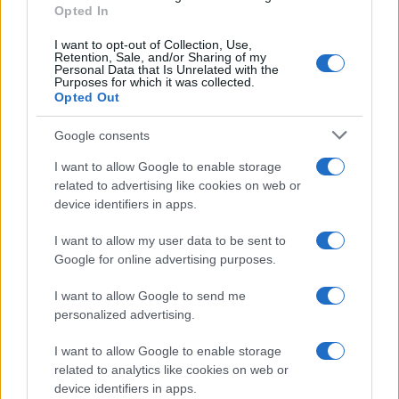
Opted In
I want to opt-out of Collection, Use,
Retention, Sale, and/or Sharing of my
Personal Data that Is Unrelated with the
Purposes for which it was collected.
Opted Out
CHI
Google consents
REDAZIONE
CONTATTI
I want to allow Google to enable storage
SIAMO
related to advertising like cookies on web or
PARTNERSHIP E
device identifiers in apps.
ACCREDITAMENTI
I want to allow my user data to be sent to
Google for online advertising purposes.
I want to allow Google to send me
personalized advertising.
I want to allow Google to enable storage
related to analytics like cookies on web or
© 2026 - VOLOSCONTATO CONSIGLI E DIARI DI VIAGGIO - P.IVA
04827280654 – TESTATA REGISTRATA AL TRIBUNALE DI NOCERA
device identifiers in apps.