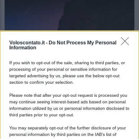
Voloscontato.it -
Do Not Process My Personal
Information
If you wish to opt-out of the sale, sharing to third parties, or
NEWS
processing of your personal or sensitive information for
targeted advertising by us, please use the below opt-out
La notte di San Lorenzo quest’anno
section to confirm your selection.
potrebbe sorprendere più del previsto
Please note that after your opt-out request is processed you
may continue seeing interest-based ads based on personal
Lo sapevi che...
information utilized by us or personal information disclosed to
third parties prior to your opt-out.
Meteo weekend 7-9 agosto: il
You may separately opt-out of the further disclosure of your
secondo di agosto porta grosse novità
personal information by third parties on the IAB’s list of