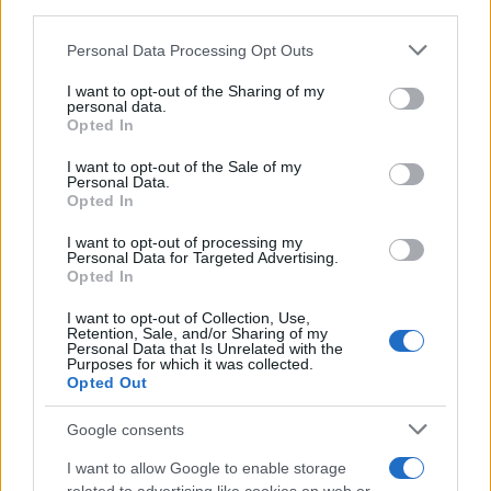
per chi andrà in montagna
downstream participants.
Personal Data Processing Opt Outs
This information may also be disclosed by us to third parties
Una località di montagna vuole attirare
on the IAB’s List of Downstream Participants that may further
nomadi digitali con case e spazi di co-
I want to opt-out of the Sharing of my
disclose it to other third parties.
personal data.
working
Opted In
Please note that this website/app uses one or more Google
services and may gather and store information including but
“Vinted dei viaggi”: ora puoi acquistare
I want to opt-out of the Sale of my
Personal Data.
not limited to your visit or usage behaviour. You may click to
vacanze già prenotate risparmiando
Opted In
grant or deny consent to Google and its third-party tags to
centinaia di euro
use your data for below specified purposes in below Google
I want to opt-out of processing my
consent section.
Personal Data for Targeted Advertising.
Opted In
I want to opt-out of Collection, Use,
Retention, Sale, and/or Sharing of my
Personal Data that Is Unrelated with the
Purposes for which it was collected.
Opted Out
CHI
Google consents
REDAZIONE
CONTATTI
I want to allow Google to enable storage
SIAMO