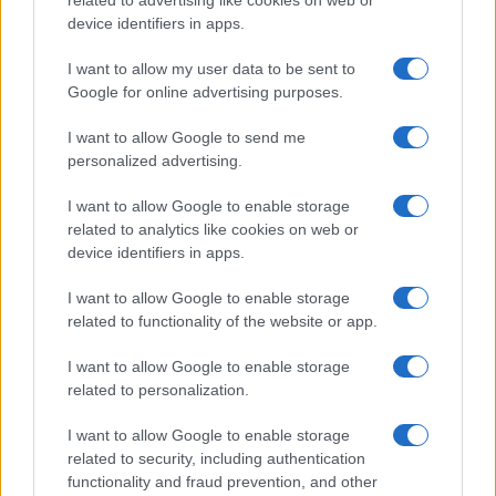
related to advertising like cookies on web or
PARTNERSHIP E
device identifiers in apps.
ACCREDITAMENTI
I want to allow my user data to be sent to
Google for online advertising purposes.
I want to allow Google to send me
personalized advertising.
I want to allow Google to enable storage
related to analytics like cookies on web or
© 2026 - VOLOSCONTATO CONSIGLI E DIARI DI VIAGGIO - P.IVA
04827280654 – TESTATA REGISTRATA AL TRIBUNALE DI NOCERA
device identifiers in apps.
INFERIORE N. 3/2026 – REG. N. 1894/2026 ISCRIZIONE AL ROC N.
35792 – ISCRITTA ALL’ANSO (ASSOCIAZIONE NAZIONALE STAMPA
I want to allow Google to enable storage
ONLINE)
related to functionality of the website or app.
PRIVACY E NOTIFICHE
I want to allow Google to enable storage
related to personalization.
PREFERENZE PRIVACY
I want to allow Google to enable storage
related to security, including authentication
MAPPA DEL SITO
functionality and fraud prevention, and other