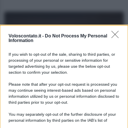
Voloscontato.it -
Do Not Process My Personal
Information
If you wish to opt-out of the sale, sharing to third parties, or
processing of your personal or sensitive information for
targeted advertising by us, please use the below opt-out
section to confirm your selection.
NOTIZIE DAL MONDO
Please note that after your opt-out request is processed you
Gli incendi stanno cambiando il turismo
may continue seeing interest-based ads based on personal
europeo: la classifica che dovresti
information utilized by us or personal information disclosed to
conoscere
third parties prior to your opt-out.
You may separately opt-out of the further disclosure of your
Lo sapevi che...
personal information by third parties on the IAB’s list of
downstream participants.