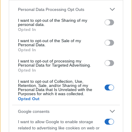
Personal Data Processing Opt Outs
Il cammino italiano che tutti possono
This information may also be disclosed by us to third parties
on the IAB’s List of Downstream Participants that may further
fare in un giorno conquista sempre più
I want to opt-out of the Sharing of my
disclose it to other third parties.
personal data.
viaggiatori
Opted In
Please note that this website/app uses one or more Google
services and may gather and store information including but
Il 12 agosto il cielo cambierà volto:
I want to opt-out of the Sale of my
Personal Data.
not limited to your visit or usage behaviour. You may click to
l’eclissi che mancava dal 1999 sarà
Opted In
grant or deny consent to Google and its third-party tags to
visibile dall’Italia
use your data for below specified purposes in below Google
I want to opt-out of processing my
consent section.
Personal Data for Targeted Advertising.
Opted In
I want to opt-out of Collection, Use,
Retention, Sale, and/or Sharing of my
Personal Data that Is Unrelated with the
Purposes for which it was collected.
Opted Out
CHI
Google consents
REDAZIONE
CONTATTI
I want to allow Google to enable storage
SIAMO
related to advertising like cookies on web or