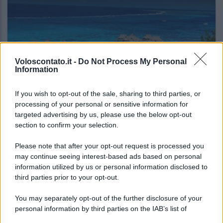
Voloscontato.it -
Do Not Process My Personal
Information
If you wish to opt-out of the sale, sharing to third parties, or
NOTIZIE DAL MONDO
processing of your personal or sensitive information for
targeted advertising by us, please use the below opt-out
Se il budget non è un problema, queste sono
section to confirm your selection.
le mete di lusso che fanno sognare nel 2026
Please note that after your opt-out request is processed you
may continue seeing interest-based ads based on personal
Lo sapevi che...
information utilized by us or personal information disclosed to
third parties prior to your opt-out.
Il piccolo gioiello del Garda che
You may separately opt-out of the further disclosure of your
conquista con un lago davvero
personal information by third parties on the IAB’s list of
speciale
downstream participants.