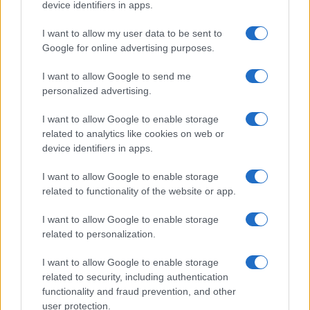
PARTNERSHIP E
device identifiers in apps.
ACCREDITAMENTI
I want to allow my user data to be sent to
Google for online advertising purposes.
I want to allow Google to send me
personalized advertising.
I want to allow Google to enable storage
related to analytics like cookies on web or
© 2026 - VOLOSCONTATO CONSIGLI E DIARI DI VIAGGIO - P.IVA
04827280654 – TESTATA REGISTRATA AL TRIBUNALE DI NOCERA
device identifiers in apps.
INFERIORE N. 3/2026 – REG. N. 1894/2026 ISCRIZIONE AL ROC N.
35792 – ISCRITTA ALL’ANSO (ASSOCIAZIONE NAZIONALE STAMPA
I want to allow Google to enable storage
ONLINE)
related to functionality of the website or app.
PRIVACY E NOTIFICHE
I want to allow Google to enable storage
related to personalization.
PREFERENZE PRIVACY
I want to allow Google to enable storage
related to security, including authentication
MAPPA DEL SITO
functionality and fraud prevention, and other
user protection.