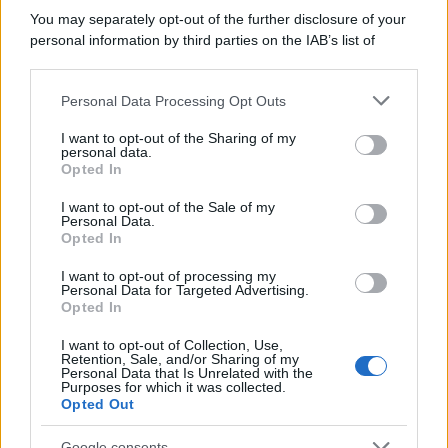
È stato eletto il sentiero più bello del
You may separately opt-out of the further disclosure of your
Regno Unito: il paesaggio lascia senza
personal information by third parties on the IAB’s list of
fiato
downstream participants.
Personal Data Processing Opt Outs
Non solo Scala dei Turchi: c’è un’altra
This information may also be disclosed by us to third parties
on the IAB’s List of Downstream Participants that may further
meraviglia che conquista al primo
I want to opt-out of the Sharing of my
disclose it to other third parties.
personal data.
sguardo
Opted In
Please note that this website/app uses one or more Google
services and may gather and store information including but
Non è quello di Arcugnano: il vero
I want to opt-out of the Sale of my
Personal Data.
not limited to your visit or usage behaviour. You may click to
anfiteatro romano del Veneto si trova
Opted In
grant or deny consent to Google and its third-party tags to
in questa città
use your data for below specified purposes in below Google
I want to opt-out of processing my
consent section.
Personal Data for Targeted Advertising.
Opted In
I want to opt-out of Collection, Use,
Retention, Sale, and/or Sharing of my
Personal Data that Is Unrelated with the
Purposes for which it was collected.
Opted Out
CHI
Google consents