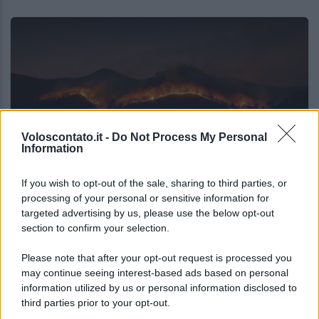
Voloscontato.it -
Do Not Process My Personal
Information
NOTIZIE DAL MONDO
If you wish to opt-out of the sale, sharing to third parties, or
processing of your personal or sensitive information for
Gli incendi stanno cambiando il turismo
targeted advertising by us, please use the below opt-out
europeo: la classifica che dovresti
section to confirm your selection.
conoscere
Please note that after your opt-out request is processed you
may continue seeing interest-based ads based on personal
Lo sapevi che...
information utilized by us or personal information disclosed to
third parties prior to your opt-out.