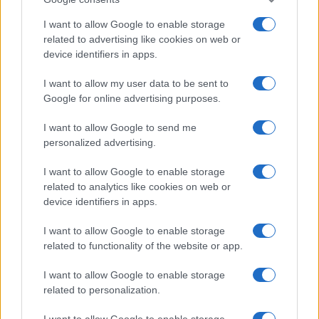
REDAZIONE
CONTATTI
I want to allow Google to enable storage
SIAMO
related to advertising like cookies on web or
PARTNERSHIP E
device identifiers in apps.
ACCREDITAMENTI
I want to allow my user data to be sent to
Google for online advertising purposes.
I want to allow Google to send me
personalized advertising.
I want to allow Google to enable storage
related to analytics like cookies on web or
© 2026 - VOLOSCONTATO CONSIGLI E DIARI DI VIAGGIO - P.IVA
04827280654 – TESTATA REGISTRATA AL TRIBUNALE DI NOCERA
device identifiers in apps.
INFERIORE N. 3/2026 – REG. N. 1894/2026 ISCRIZIONE AL ROC N.
35792 – ISCRITTA ALL’ANSO (ASSOCIAZIONE NAZIONALE STAMPA
I want to allow Google to enable storage
ONLINE)
related to functionality of the website or app.
PRIVACY E NOTIFICHE
I want to allow Google to enable storage
related to personalization.
PREFERENZE PRIVACY