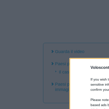
Guarda il video
Paesi più visitati al mondo 
Volosconta
Il caso del Giappone
If you wish 
Paesi più visitati al mondo n
sensitive in
immagini
confirm your
Please note
based ads b