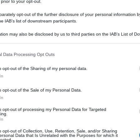
 prior to your opt-out.
rately opt-out of the further disclosure of your personal information by
he IAB’s list of downstream participants.
o nel 2024: in top10 anche l’Italia
tion may also be disclosed by us to third parties on the IAB’s List of 
 that may further disclose it to other third parties.
 that this website/app uses one or more Google services and may gath
NOT
l Data Processing Opt Outs
including but not limited to your visit or usage behaviour. You may click 
Gli
 to Google and its third-party tags to use your data for below specifi
o opt-out of the Sharing of my personal data.
cam
ogle consent section.
In
eur
dov
o opt-out of the Sale of my Personal Data.
In
L
to opt-out of processing my Personal Data for Targeted
ing.
Un
In
eu
o opt-out of Collection, Use, Retention, Sale, and/or Sharing
ersonal Data that Is Unrelated with the Purposes for which it
Eo
lected.