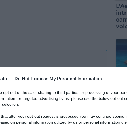
L’A
int
cam
vol
nel 2024
to.it -
Do Not Process My Personal Information
NOT
to opt-out of the sale, sharing to third parties, or processing of your per
Se 
el 2024, in top10 anche l’Italia: foto e
formation for targeted advertising by us, please use the below opt-out s
pro
 selection.
met
sog
 that after your opt-out request is processed you may continue seeing i
ased on personal information utilized by us or personal information dis