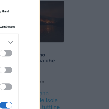
 third
Downstream
er and store
IZIE DAL MONDO
to grant or
 incendi stanno
ed purposes
biando il turismo
opeo: la classifica che
resti conoscere
o sapevi che...
 grande quotidiano
ropeo incorona le Isole
lie: ecco perché tutti ne