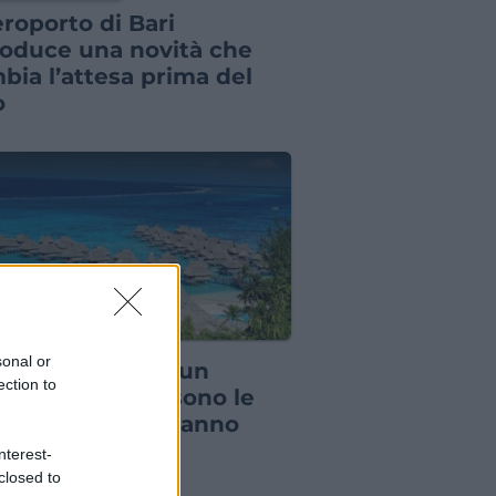
eroporto di Bari
roduce una novità che
bia l’attesa prima del
o
IZIE DAL MONDO
sonal or
il budget non è un
ection to
blema, queste sono le
e di lusso che fanno
nare nel 2026
nterest-
closed to