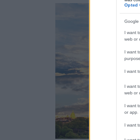
Opted 
Google 
I want t
web or d
I want t
purpose
I want 
I want t
web or d
I want t
or app.
I want t
I want t