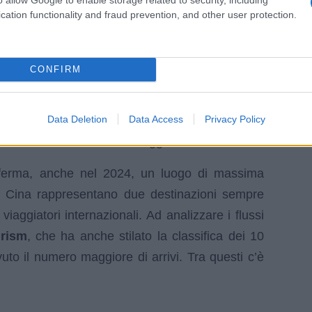
cation functionality and fraud prevention, and other user protection.
 vita, e chiunque, appena ha un budget adatto e
l’ora di partire alla scoperta del mondo. Non
CONFIRM
anza rilassante, avventurosa, culturale o di
artire, conoscere, esplorare. Quando si viaggia
Data Deletion
Data Access
Privacy Policy
usanze, nuovi cibi e tanto, tanto di più. Quali
riscuotono il
successo
maggiore?
ferma, anche nel 2024, un luogo di massima
 e Cina rappresentano due destinazioni sempre
iaggiatori internazionali. Ad analizzare i flussi
rism
, che ha anche stilato la classifica dei 10
to il numero maggiore di arrivi. Tra questi c’è