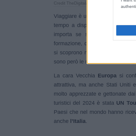
Credit TheDigitalArtist Pixabay
authenti
Viaggiare è uno dei piaceri della
tempo a disposizione, non vede 
importa se si tratti di una vac
formazione, quello che conta è p
si scoprono nuove culture, nuove 
sono però le mete che nel mondo 
La cara Vecchia
Europa
si con
attrattiva, ma anche Stati Uniti
molto apprezzate e gettonate dai v
turistici del 2024 è stata
UN Tou
Paesi che nel mondo hanno ricevu
anche
l’Italia
.