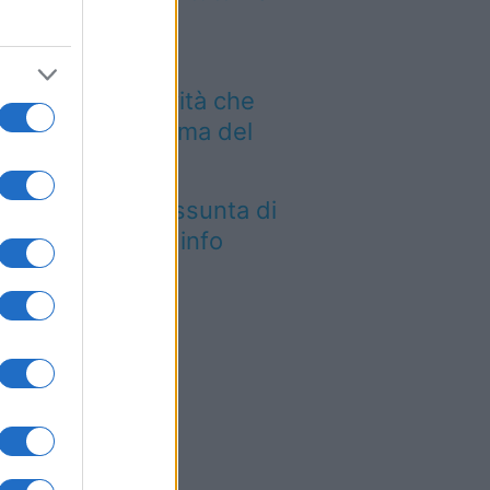
rlano
Aeroporto di Bari
troduce una novità che
mbia l’attesa prima del
lo
tica Fiera dell’Assunta di
conovo: tutte le info
026