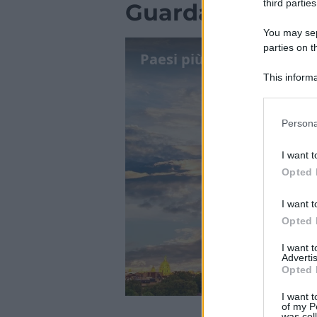
third parties
Guarda il video
You may sepa
parties on t
Paesi più visitati al mond
This informa
Participants
Please note
Persona
information 
deny consent
I want t
in below Go
Opted 
I want t
Opted 
I want 
Advertis
Opted 
I want t
of my P
was col