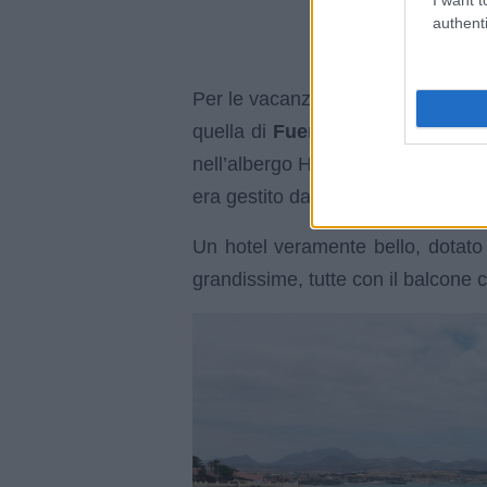
authenti
Per le vacanze estive di quest’ann
quella di
Fuerteventura
. E’ poss
nell’albergo Hotel Elba Sara, che
era gestito dall’Alpitour.
Un hotel veramente bello, dotato
grandissime, tutte con il balcone c