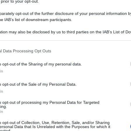
 prior to your opt-out.
rately opt-out of the further disclosure of your personal information by
he IAB’s list of downstream participants.
tion may also be disclosed by us to third parties on the IAB’s List of 
 that may further disclose it to other third parties.
GUID
 that this website/app uses one or more Google services and may gath
Non
l Data Processing Opt Outs
including but not limited to your visit or usage behaviour. You may click 
sta
 to Google and its third-party tags to use your data for below specifi
o opt-out of the Sharing of my personal data.
pro
ogle consent section.
In
l’a
o opt-out of the Sale of my Personal Data.
L
In
to opt-out of processing my Personal Data for Targeted
È 
ing.
In
be
pa
o opt-out of Collection, Use, Retention, Sale, and/or Sharing
ersonal Data that Is Unrelated with the Purposes for which it
fi
lected.