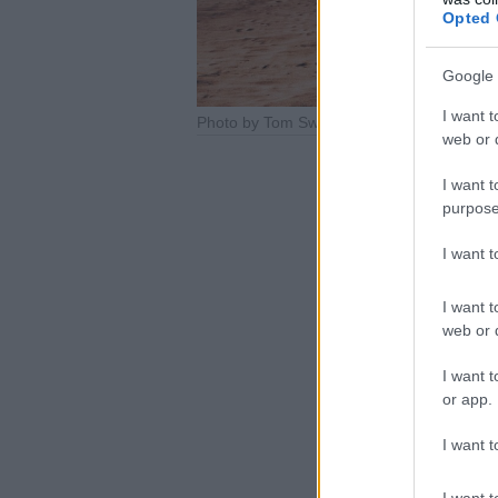
Opted 
Google 
I want t
Photo by Tom Swinnen – Pexels
web or d
I want t
purpose
I want 
I want t
web or d
I want t
or app.
I want t
I want t