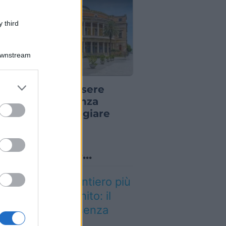
 third
Downstream
E PER VIAGGIATORI
er and store
 puoi dire di essere
to grant or
to a Palermo senza
ed purposes
varla: dove mangiare
rancina
o sapevi che...
stato eletto il sentiero più
llo del Regno Unito: il
esaggio lascia senza
ato