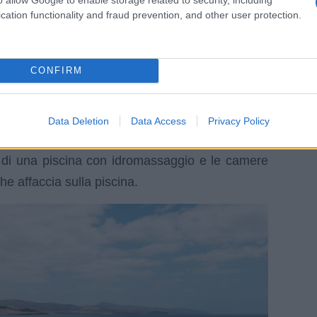
cation functionality and fraud prevention, and other user protection.
o abbiamo deciso di visitare un’isola fantastica,
CONFIRM
ibile prenotare un volo da Fiumicino e allorgiare
 si trova a Caleta de Fuste, che qualche anno fa
Data Deletion
Data Access
Privacy Policy
 di una piscina con idromassaggio e le camere
he affaccia sulla piscina.