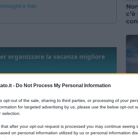
Non
 immagini e foto
c’è
con
per organizzare la vacanza migliore
GUID
to.it -
Do Not Process My Personal Information
I P
to opt-out of the sale, sharing to third parties, or processing of your per
vac
formation for targeted advertising by us, please use the below opt-out s
spe
 selection.
pre
 that after your opt-out request is processed you may continue seeing i
ased on personal information utilized by us or personal information dis