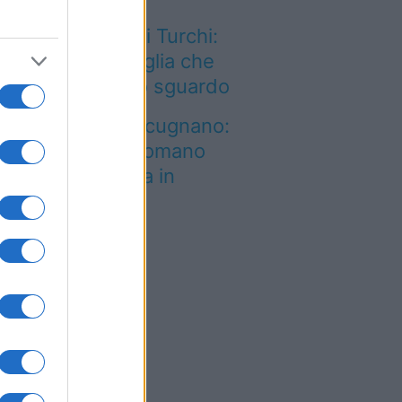
n solo Scala dei Turchi:
è un’altra meraviglia che
nquista al primo sguardo
n è quello di Arcugnano:
 vero anfiteatro romano
l Veneto si trova in
esta città