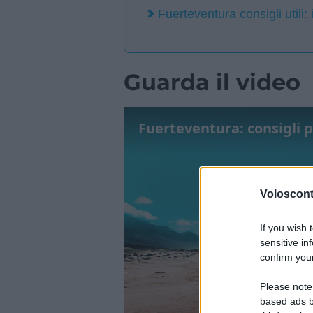
Fuerteventura consigli utili:
Guarda il video
Fuerteventura: consigli 
Volosconta
If you wish 
sensitive in
confirm your
Please note
based ads b