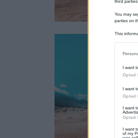
third parties
You may sepa
parties on t
This informa
Participants
Please note
Persona
information 
deny consent
I want t
in below Go
Opted 
I want t
Opted 
I want 
Advertis
Opted 
I want t
of my P
was col