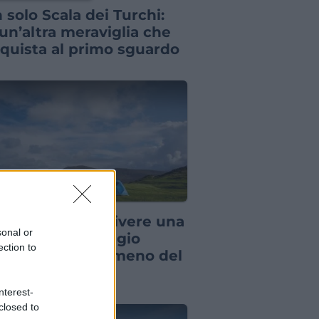
 solo Scala dei Turchi:
 un’altra meraviglia che
quista al primo sguardo
E PER VIAGGIATORI
aesi dove puoi vivere una
sonal or
anza in campeggio
ection to
ndendo molto meno del
visto
nterest-
closed to