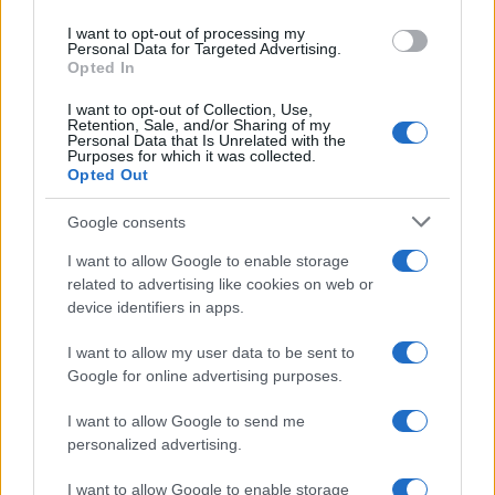
Regno Unito: il paesaggio lascia senza
use your data for below specified purposes in below Google
I want to opt-out of processing my
consent section.
fiato
Personal Data for Targeted Advertising.
Opted In
I want to opt-out of Collection, Use,
Retention, Sale, and/or Sharing of my
Personal Data that Is Unrelated with the
Purposes for which it was collected.
Opted Out
Google consents
CHI
I want to allow Google to enable storage
REDAZIONE
CONTATTI
related to advertising like cookies on web or
SIAMO
device identifiers in apps.
PARTNERSHIP E
ACCREDITAMENTI
I want to allow my user data to be sent to
Google for online advertising purposes.
I want to allow Google to send me
personalized advertising.
I want to allow Google to enable storage