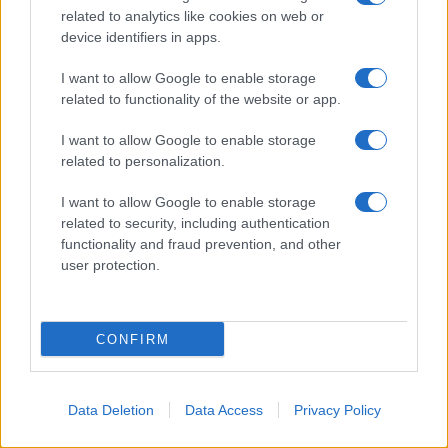
related to analytics like cookies on web or
device identifiers in apps.
© 2026 - VOLOSCONTATO CONSIGLI E DIARI DI VIAGGIO - P.IVA
04827280654 – TESTATA REGISTRATA AL TRIBUNALE DI NOCERA
I want to allow Google to enable storage
INFERIORE N. 3/2026 – REG. N. 1894/2026 ISCRIZIONE AL ROC N.
35792 – ISCRITTA ALL’ANSO (ASSOCIAZIONE NAZIONALE STAMPA
related to functionality of the website or app.
ONLINE)
I want to allow Google to enable storage
related to personalization.
PRIVACY E NOTIFICHE
I want to allow Google to enable storage
PREFERENZE PRIVACY
related to security, including authentication
functionality and fraud prevention, and other
MAPPA DEL SITO
user protection.
CONFIRM
Data Deletion
Data Access
Privacy Policy