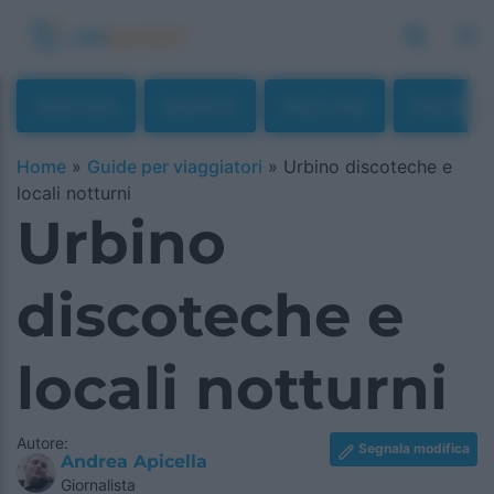
Apericena
Aperitivo
Disco Pub
Discotec
Home
»
Guide per viaggiatori
»
Urbino discoteche e
locali notturni
Urbino
discoteche e
locali notturni
Autore:
Segnala modifica
Andrea Apicella
Giornalista