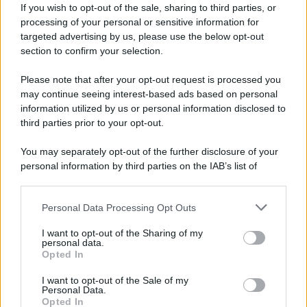
If you wish to opt-out of the sale, sharing to third parties, or
processing of your personal or sensitive information for
targeted advertising by us, please use the below opt-out
GUIDE PER VIAGGIATORI
section to confirm your selection.
Non puoi dire di essere stato a Palermo
senza provarla: dove mangiare l’arancina
Please note that after your opt-out request is processed you
may continue seeing interest-based ads based on personal
information utilized by us or personal information disclosed to
third parties prior to your opt-out.
Lo sapevi che...
You may separately opt-out of the further disclosure of your
Il cammino italiano che tutti possono
personal information by third parties on the IAB’s list of
fare in un giorno conquista sempre più
downstream participants.
viaggiatori
Personal Data Processing Opt Outs
This information may also be disclosed by us to third parties
on the IAB’s List of Downstream Participants that may further
Il 12 agosto il cielo cambierà volto:
I want to opt-out of the Sharing of my
disclose it to other third parties.
personal data.
l’eclissi che mancava dal 1999 sarà
Opted In
Please note that this website/app uses one or more Google
visibile dall’Italia
services and may gather and store information including but
I want to opt-out of the Sale of my
Personal Data.
not limited to your visit or usage behaviour. You may click to
È stato eletto il sentiero più bello del
Opted In
grant or deny consent to Google and its third-party tags to