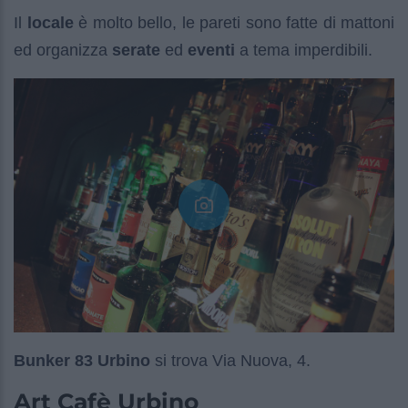
Il
locale
è molto bello, le pareti sono fatte di mattoni
ed organizza
serate
ed
eventi
a tema imperdibili.
Bunker 83 Urbino
si trova Via Nuova, 4.
Art Cafè Urbino