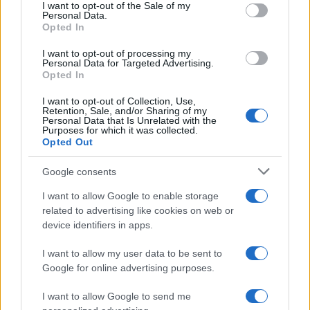
services and may gather and store information including but
“Vinted dei viaggi”: ora puoi acquistare
I want to opt-out of the Sale of my
Personal Data.
not limited to your visit or usage behaviour. You may click to
vacanze già prenotate risparmiando
Opted In
grant or deny consent to Google and its third-party tags to
centinaia di euro
use your data for below specified purposes in below Google
I want to opt-out of processing my
consent section.
Personal Data for Targeted Advertising.
Opted In
I want to opt-out of Collection, Use,
Retention, Sale, and/or Sharing of my
Personal Data that Is Unrelated with the
Purposes for which it was collected.
Opted Out
CHI
Google consents
REDAZIONE
CONTATTI
I want to allow Google to enable storage
SIAMO
related to advertising like cookies on web or
PARTNERSHIP E
device identifiers in apps.
ACCREDITAMENTI
I want to allow my user data to be sent to
Google for online advertising purposes.
I want to allow Google to send me