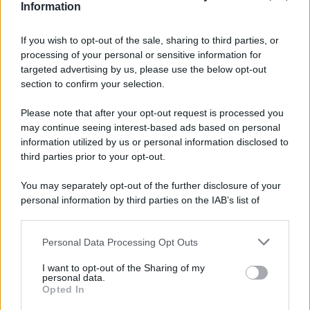
Information
If you wish to opt-out of the sale, sharing to third parties, or
INFORMAZIONI UTILI
processing of your personal or sensitive information for
targeted advertising by us, please use the below opt-out
Prima di prenotare un villaggio turistico last
section to confirm your selection.
minute verifica questi aspetti fondamentali
Please note that after your opt-out request is processed you
may continue seeing interest-based ads based on personal
Lo sapevi che...
information utilized by us or personal information disclosed to
third parties prior to your opt-out.
Meteo weekend 7-9 agosto: il
You may separately opt-out of the further disclosure of your
secondo di agosto porta grosse novità
personal information by third parties on the IAB’s list of
per chi andrà in montagna
downstream participants.
Personal Data Processing Opt Outs
Una località di montagna vuole attirare
This information may also be disclosed by us to third parties
on the IAB’s List of Downstream Participants that may further
nomadi digitali con case e spazi di co-
I want to opt-out of the Sharing of my
disclose it to other third parties.
personal data.
working
Opted In
Please note that this website/app uses one or more Google