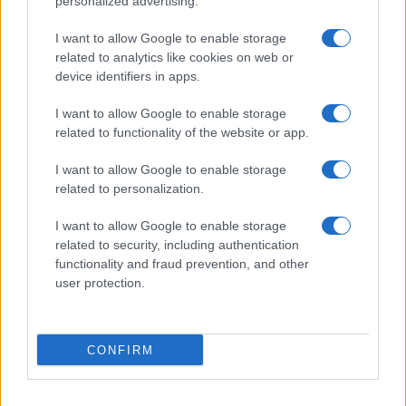
personalized advertising.
I want to allow Google to enable storage
related to analytics like cookies on web or
© 2026 - VOLOSCONTATO CONSIGLI E DIARI DI VIAGGIO - P.IVA
04827280654 – TESTATA REGISTRATA AL TRIBUNALE DI NOCERA
device identifiers in apps.
INFERIORE N. 3/2026 – REG. N. 1894/2026 ISCRIZIONE AL ROC N.
35792 – ISCRITTA ALL’ANSO (ASSOCIAZIONE NAZIONALE STAMPA
I want to allow Google to enable storage
ONLINE)
related to functionality of the website or app.
PRIVACY E NOTIFICHE
I want to allow Google to enable storage
related to personalization.
PREFERENZE PRIVACY
I want to allow Google to enable storage
related to security, including authentication
MAPPA DEL SITO
functionality and fraud prevention, and other
user protection.
CONFIRM