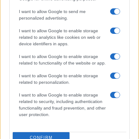
I want to allow Google to send me
personalized advertising.
I want to allow Google to enable storage
related to analytics like cookies on web or
© 2026 - VOLOSCONTATO CONSIGLI E DIARI DI VIAGGIO - P.IVA
04827280654 – TESTATA REGISTRATA AL TRIBUNALE DI NOCERA
device identifiers in apps.
INFERIORE N. 3/2026 – REG. N. 1894/2026 ISCRIZIONE AL ROC N.
35792 – ISCRITTA ALL’ANSO (ASSOCIAZIONE NAZIONALE STAMPA
I want to allow Google to enable storage
ONLINE)
related to functionality of the website or app.
PRIVACY E NOTIFICHE
I want to allow Google to enable storage
related to personalization.
PREFERENZE PRIVACY
I want to allow Google to enable storage
related to security, including authentication
MAPPA DEL SITO
functionality and fraud prevention, and other
user protection.
CONFIRM