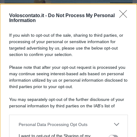
Voloscontato.it -
Do Not Process My Personal
Information
If you wish to opt-out of the sale, sharing to third parties, or
INFORMAZIONI UTILI
processing of your personal or sensitive information for
targeted advertising by us, please use the below opt-out
Prima di prenotare un villaggio turistico last
section to confirm your selection.
minute verifica questi aspetti fondamentali
Please note that after your opt-out request is processed you
may continue seeing interest-based ads based on personal
Lo sapevi che...
information utilized by us or personal information disclosed to
third parties prior to your opt-out.
Meteo weekend 7-9 agosto: il
You may separately opt-out of the further disclosure of your
secondo di agosto porta grosse novità
personal information by third parties on the IAB’s list of
per chi andrà in montagna
downstream participants.
Personal Data Processing Opt Outs
Una località di montagna vuole attirare
This information may also be disclosed by us to third parties
on the IAB’s List of Downstream Participants that may further
nomadi digitali con case e spazi di co-
I want to opt-out of the Sharing of my