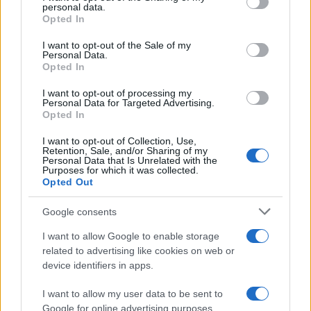
disclose it to other third parties.
personal data.
working
Opted In
Please note that this website/app uses one or more Google
services and may gather and store information including but
“Vinted dei viaggi”: ora puoi acquistare
I want to opt-out of the Sale of my
Personal Data.
not limited to your visit or usage behaviour. You may click to
vacanze già prenotate risparmiando
Opted In
grant or deny consent to Google and its third-party tags to
centinaia di euro
use your data for below specified purposes in below Google
I want to opt-out of processing my
consent section.
Personal Data for Targeted Advertising.
Opted In
I want to opt-out of Collection, Use,
Retention, Sale, and/or Sharing of my
Personal Data that Is Unrelated with the
Purposes for which it was collected.
Opted Out
CHI
Google consents
REDAZIONE
CONTATTI
I want to allow Google to enable storage
SIAMO
related to advertising like cookies on web or
PARTNERSHIP E
device identifiers in apps.
ACCREDITAMENTI
I want to allow my user data to be sent to
Google for online advertising purposes.