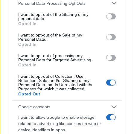
Sagre ed eventi del weekend 7-8-9
Personal Data Processing Opt Outs
This information may also be disclosed by us to third parties
agosto 2026
on the IAB’s List of Downstream Participants that may further
I want to opt-out of the Sharing of my
disclose it to other third parties.
personal data.
La notte di San Lorenzo quest’anno
Opted In
Please note that this website/app uses one or more Google
potrebbe sorprendere più del previsto
services and may gather and store information including but
I want to opt-out of the Sale of my
Personal Data.
not limited to your visit or usage behaviour. You may click to
Palio Marinaro dell’Argentario 2026:
Opted In
grant or deny consent to Google and its third-party tags to
tutte le news!
use your data for below specified purposes in below Google
I want to opt-out of processing my
consent section.
Personal Data for Targeted Advertising.
Opted In
I want to opt-out of Collection, Use,
Retention, Sale, and/or Sharing of my
Personal Data that Is Unrelated with the
Purposes for which it was collected.
Opted Out
CHI
Google consents
REDAZIONE
CONTATTI
I want to allow Google to enable storage
SIAMO
related to advertising like cookies on web or
PARTNERSHIP E
device identifiers in apps.
ACCREDITAMENTI