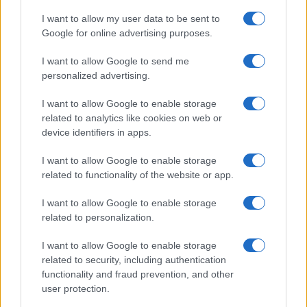
I want to allow my user data to be sent to
Google for online advertising purposes.
I want to allow Google to send me
personalized advertising.
I want to allow Google to enable storage
related to analytics like cookies on web or
© 2026 - VOLOSCONTATO CONSIGLI E DIARI DI VIAGGIO - P.IVA
04827280654 – TESTATA REGISTRATA AL TRIBUNALE DI NOCERA
device identifiers in apps.
INFERIORE N. 3/2026 – REG. N. 1894/2026 ISCRIZIONE AL ROC N.
35792 – ISCRITTA ALL’ANSO (ASSOCIAZIONE NAZIONALE STAMPA
I want to allow Google to enable storage
ONLINE)
related to functionality of the website or app.
PRIVACY E NOTIFICHE
I want to allow Google to enable storage
related to personalization.
PREFERENZE PRIVACY
I want to allow Google to enable storage
related to security, including authentication
MAPPA DEL SITO
functionality and fraud prevention, and other
user protection.