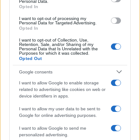
Personal Data.
not limited to your visit or usage behaviour. You may click to
vacanze già prenotate risparmiando
Opted In
grant or deny consent to Google and its third-party tags to
centinaia di euro
use your data for below specified purposes in below Google
I want to opt-out of processing my
consent section.
Personal Data for Targeted Advertising.
Opted In
I want to opt-out of Collection, Use,
Retention, Sale, and/or Sharing of my
Personal Data that Is Unrelated with the
Purposes for which it was collected.
Opted Out
CHI
Google consents
REDAZIONE
CONTATTI
I want to allow Google to enable storage
SIAMO
related to advertising like cookies on web or
PARTNERSHIP E
device identifiers in apps.
ACCREDITAMENTI
I want to allow my user data to be sent to
Google for online advertising purposes.
I want to allow Google to send me
personalized advertising.