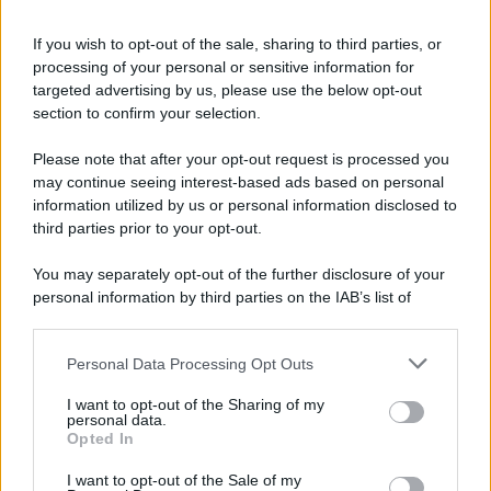
If you wish to opt-out of the sale, sharing to third parties, or
ITALIA
processing of your personal or sensitive information for
targeted advertising by us, please use the below opt-out
Le vacanze non sono più quelle di una volta:
section to confirm your selection.
il report che svela cosa sta cambiando
Please note that after your opt-out request is processed you
may continue seeing interest-based ads based on personal
Lo sapevi che...
information utilized by us or personal information disclosed to
third parties prior to your opt-out.
Meteo weekend 7-9 agosto: il
You may separately opt-out of the further disclosure of your
secondo di agosto porta grosse novità
personal information by third parties on the IAB’s list of
per chi andrà in montagna
downstream participants.
Personal Data Processing Opt Outs
Una località di montagna vuole attirare
This information may also be disclosed by us to third parties
on the IAB’s List of Downstream Participants that may further
nomadi digitali con case e spazi di co-
I want to opt-out of the Sharing of my
disclose it to other third parties.
personal data.
working
Opted In
Please note that this website/app uses one or more Google
services and may gather and store information including but
“Vinted dei viaggi”: ora puoi acquistare
I want to opt-out of the Sale of my