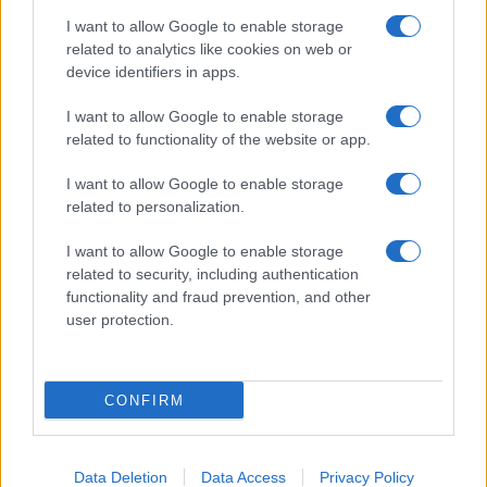
I want to allow Google to enable storage
related to analytics like cookies on web or
© 2026 - VOLOSCONTATO CONSIGLI E DIARI DI VIAGGIO - P.IVA
04827280654 – TESTATA REGISTRATA AL TRIBUNALE DI NOCERA
device identifiers in apps.
INFERIORE N. 3/2026 – REG. N. 1894/2026 ISCRIZIONE AL ROC N.
35792 – ISCRITTA ALL’ANSO (ASSOCIAZIONE NAZIONALE STAMPA
I want to allow Google to enable storage
ONLINE)
related to functionality of the website or app.
PRIVACY E NOTIFICHE
I want to allow Google to enable storage
related to personalization.
PREFERENZE PRIVACY
I want to allow Google to enable storage
related to security, including authentication
MAPPA DEL SITO
functionality and fraud prevention, and other
user protection.
CONFIRM
Data Deletion
Data Access
Privacy Policy