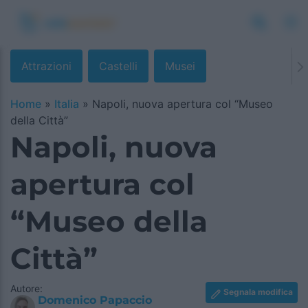
Attrazioni
Castelli
Musei
Home
»
Italia
»
Napoli, nuova apertura col “Museo
della Città”
Napoli, nuova
apertura col
“Museo della
Città”
Autore:
Segnala modifica
Domenico Papaccio