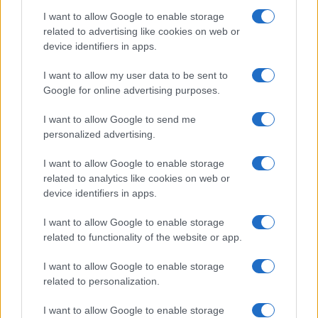
REDAZIONE
CONTATTI
I want to allow Google to enable storage
SIAMO
related to advertising like cookies on web or
PARTNERSHIP E
device identifiers in apps.
ACCREDITAMENTI
I want to allow my user data to be sent to
Google for online advertising purposes.
I want to allow Google to send me
personalized advertising.
I want to allow Google to enable storage
related to analytics like cookies on web or
© 2026 - VOLOSCONTATO CONSIGLI E DIARI DI VIAGGIO - P.IVA
04827280654 – TESTATA REGISTRATA AL TRIBUNALE DI NOCERA
device identifiers in apps.
INFERIORE N. 3/2026 – REG. N. 1894/2026 ISCRIZIONE AL ROC N.
35792 – ISCRITTA ALL’ANSO (ASSOCIAZIONE NAZIONALE STAMPA
I want to allow Google to enable storage
ONLINE)
related to functionality of the website or app.
PRIVACY E NOTIFICHE
I want to allow Google to enable storage
related to personalization.
PREFERENZE PRIVACY
I want to allow Google to enable storage