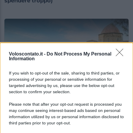
spendere troppo)
Voloscontato.it -
Do Not Process My Personal
Information
If you wish to opt-out of the sale, sharing to third parties, or
processing of your personal or sensitive information for
targeted advertising by us, please use the below opt-out
ITALIA
section to confirm your selection.
Le vacanze non sono più quelle di una volta:
il report che svela cosa sta cambiando
Please note that after your opt-out request is processed you
may continue seeing interest-based ads based on personal
information utilized by us or personal information disclosed to
third parties prior to your opt-out.
Lo sapevi che...