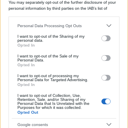
You may separately opt-out of the further disclosure of your
Un grande quotidiano europeo
personal information by third parties on the IAB’s list of
incorona le Isole Eolie: ecco perché
downstream participants.
tutti ne parlano
Personal Data Processing Opt Outs
This information may also be disclosed by us to third parties
on the IAB’s List of Downstream Participants that may further
L’Aeroporto di Bari introduce una
I want to opt-out of the Sharing of my
disclose it to other third parties.
personal data.
novità che cambia l’attesa prima del
Opted In
Please note that this website/app uses one or more Google
volo
services and may gather and store information including but
I want to opt-out of the Sale of my
Personal Data.
not limited to your visit or usage behaviour. You may click to
Antica Fiera dell’Assunta di Viconovo:
Opted In
grant or deny consent to Google and its third-party tags to
tutte le info 2026
use your data for below specified purposes in below Google
I want to opt-out of processing my
consent section.
Personal Data for Targeted Advertising.
Opted In
I want to opt-out of Collection, Use,
Retention, Sale, and/or Sharing of my
Personal Data that Is Unrelated with the
Purposes for which it was collected.
Opted Out
CHI
Google consents