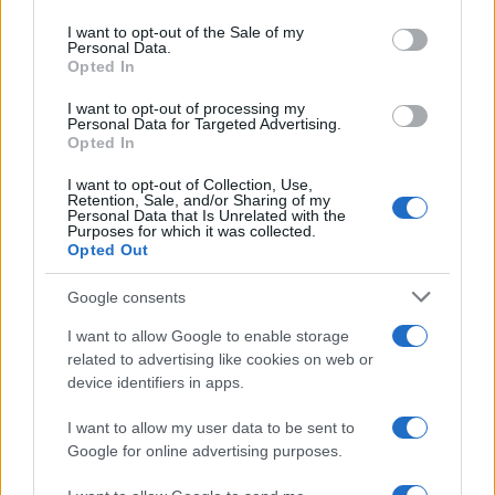
Please note that this website/app uses one or more Google
services and may gather and store information including but
Non è quello di Arcugnano: il vero
I want to opt-out of the Sale of my
Personal Data.
not limited to your visit or usage behaviour. You may click to
anfiteatro romano del Veneto si trova
Opted In
grant or deny consent to Google and its third-party tags to
in questa città
use your data for below specified purposes in below Google
I want to opt-out of processing my
consent section.
Personal Data for Targeted Advertising.
Opted In
I want to opt-out of Collection, Use,
Retention, Sale, and/or Sharing of my
Personal Data that Is Unrelated with the
Purposes for which it was collected.
Opted Out
CHI
Google consents
REDAZIONE
CONTATTI
I want to allow Google to enable storage
SIAMO
related to advertising like cookies on web or
PARTNERSHIP E
device identifiers in apps.
ACCREDITAMENTI
I want to allow my user data to be sent to
Google for online advertising purposes.