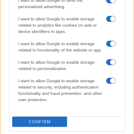
I want to allow Google to send me
personalized advertising.
I want to allow Google to enable storage
related to analytics like cookies on web or
© 2026 - VOLOSCONTATO CONSIGLI E DIARI DI VIAGGIO - P.IVA
04827280654 – TESTATA REGISTRATA AL TRIBUNALE DI NOCERA
device identifiers in apps.
INFERIORE N. 3/2026 – REG. N. 1894/2026 ISCRIZIONE AL ROC N.
35792 – ISCRITTA ALL’ANSO (ASSOCIAZIONE NAZIONALE STAMPA
I want to allow Google to enable storage
ONLINE)
related to functionality of the website or app.
PRIVACY E NOTIFICHE
I want to allow Google to enable storage
related to personalization.
PREFERENZE PRIVACY
I want to allow Google to enable storage
related to security, including authentication
MAPPA DEL SITO
functionality and fraud prevention, and other
user protection.
CONFIRM