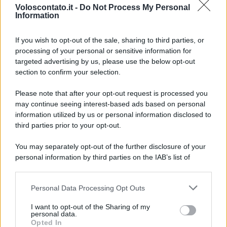
Voloscontato.it -
Do Not Process My Personal
Information
If you wish to opt-out of the sale, sharing to third parties, or
NEWS
processing of your personal or sensitive information for
targeted advertising by us, please use the below opt-out
La notte di San Lorenzo quest’anno
section to confirm your selection.
potrebbe sorprendere più del previsto
Please note that after your opt-out request is processed you
may continue seeing interest-based ads based on personal
Lo sapevi che...
information utilized by us or personal information disclosed to
third parties prior to your opt-out.
È stato eletto il sentiero più bello del
You may separately opt-out of the further disclosure of your
Regno Unito: il paesaggio lascia senza
personal information by third parties on the IAB’s list of
fiato
downstream participants.
Personal Data Processing Opt Outs
Non solo Scala dei Turchi: c’è un’altra
This information may also be disclosed by us to third parties
on the IAB’s List of Downstream Participants that may further
meraviglia che conquista al primo
I want to opt-out of the Sharing of my
disclose it to other third parties.
personal data.
sguardo
Opted In