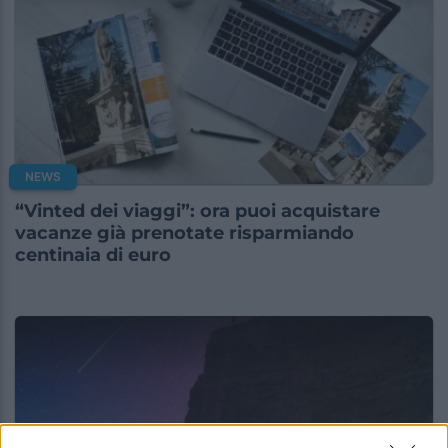
NEWS
“Vinted dei viaggi”: ora puoi acquistare
vacanze già prenotate risparmiando
centinaia di euro