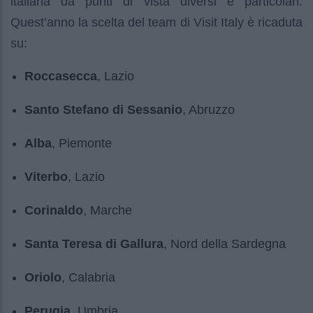
italiana da punti di vista diversi e particolari.
Quest’anno la scelta del team di Visit Italy è ricaduta
su:
Roccasecca
, Lazio
Santo Stefano di Sessanio
, Abruzzo
Alba
, Piemonte
Viterbo
, Lazio
Corinaldo
, Marche
Santa Teresa di Gallura
, Nord della Sardegna
Oriolo
, Calabria
Perugia
, Umbria