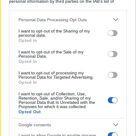
personal information by third parties on the IAB’s list of
discutere
downstream participants.
Personal Data Processing Opt Outs
Rientro dalla Spagna, attenzione ai
This information may also be disclosed by us to third parties
on the IAB’s List of Downstream Participants that may further
controlli: cosa cambia negli aeroporti
I want to opt-out of the Sharing of my
disclose it to other third parties.
personal data.
italiani
Opted In
Please note that this website/app uses one or more Google
services and may gather and store information including but
Meteo weekend 7-9 agosto: il
I want to opt-out of the Sale of my
Personal Data.
not limited to your visit or usage behaviour. You may click to
secondo di agosto porta grosse novità
Opted In
grant or deny consent to Google and its third-party tags to
per chi andrà in montagna
use your data for below specified purposes in below Google
I want to opt-out of processing my
consent section.
Personal Data for Targeted Advertising.
Opted In
I want to opt-out of Collection, Use,
Retention, Sale, and/or Sharing of my
Personal Data that Is Unrelated with the
Purposes for which it was collected.
Opted Out
CHI
Google consents
REDAZIONE
CONTATTI
I want to allow Google to enable storage