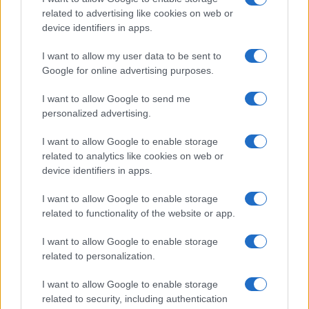
SIAMO
related to advertising like cookies on web or
PARTNERSHIP E
device identifiers in apps.
ACCREDITAMENTI
I want to allow my user data to be sent to
Google for online advertising purposes.
I want to allow Google to send me
personalized advertising.
I want to allow Google to enable storage
related to analytics like cookies on web or
© 2026 - VOLOSCONTATO CONSIGLI E DIARI DI VIAGGIO - P.IVA
04827280654 – TESTATA REGISTRATA AL TRIBUNALE DI NOCERA
device identifiers in apps.
INFERIORE N. 3/2026 – REG. N. 1894/2026 ISCRIZIONE AL ROC N.
35792 – ISCRITTA ALL’ANSO (ASSOCIAZIONE NAZIONALE STAMPA
I want to allow Google to enable storage
ONLINE)
related to functionality of the website or app.
PRIVACY E NOTIFICHE
I want to allow Google to enable storage
related to personalization.
PREFERENZE PRIVACY
I want to allow Google to enable storage
related to security, including authentication
MAPPA DEL SITO