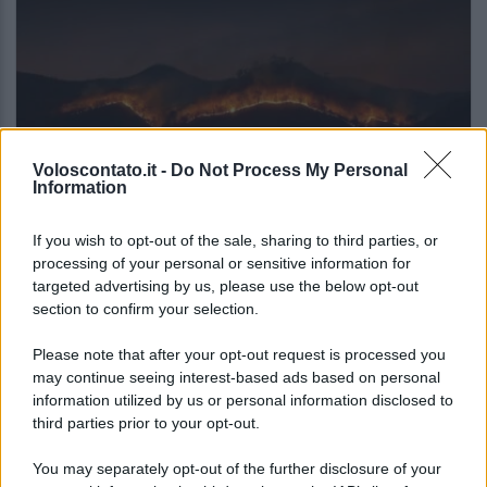
Voloscontato.it -
Do Not Process My Personal
Information
NOTIZIE DAL MONDO
If you wish to opt-out of the sale, sharing to third parties, or
processing of your personal or sensitive information for
Gli incendi stanno cambiando il turismo
targeted advertising by us, please use the below opt-out
europeo: la classifica che dovresti
section to confirm your selection.
conoscere
Please note that after your opt-out request is processed you
may continue seeing interest-based ads based on personal
Lo sapevi che...
information utilized by us or personal information disclosed to
third parties prior to your opt-out.
Mai così tante città italiane tra le più
You may separately opt-out of the further disclosure of your
care d’Europa: la classifica 2026 fa