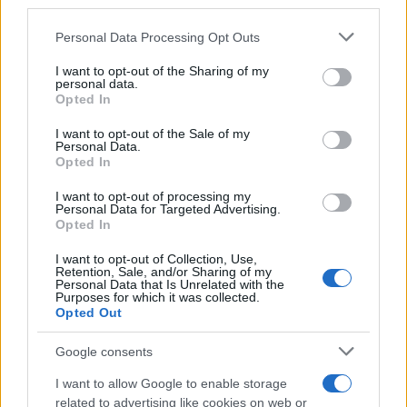
in questa città
downstream participants.
Personal Data Processing Opt Outs
Il Porto Antico di Genova si riempie di
This information may also be disclosed by us to third parties
on the IAB’s List of Downstream Participants that may further
tattoo artist: torna il grande evento di
I want to opt-out of the Sharing of my
disclose it to other third parties.
personal data.
settembre
Opted In
Please note that this website/app uses one or more Google
services and may gather and store information including but
I Paesi dove puoi vivere una vacanza
I want to opt-out of the Sale of my
Personal Data.
not limited to your visit or usage behaviour. You may click to
in campeggio spendendo molto meno
Opted In
grant or deny consent to Google and its third-party tags to
del previsto
use your data for below specified purposes in below Google
I want to opt-out of processing my
consent section.
Personal Data for Targeted Advertising.
Opted In
I want to opt-out of Collection, Use,
Retention, Sale, and/or Sharing of my
Personal Data that Is Unrelated with the
Purposes for which it was collected.
Opted Out
CHI
Google consents
REDAZIONE
CONTATTI
I want to allow Google to enable storage
SIAMO
related to advertising like cookies on web or