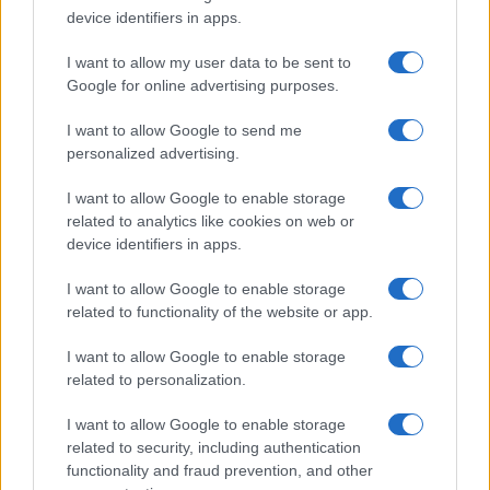
PARTNERSHIP E
device identifiers in apps.
ACCREDITAMENTI
I want to allow my user data to be sent to
Google for online advertising purposes.
I want to allow Google to send me
personalized advertising.
I want to allow Google to enable storage
related to analytics like cookies on web or
© 2026 - VOLOSCONTATO CONSIGLI E DIARI DI VIAGGIO - P.IVA
04827280654 – TESTATA REGISTRATA AL TRIBUNALE DI NOCERA
device identifiers in apps.
INFERIORE N. 3/2026 – REG. N. 1894/2026 ISCRIZIONE AL ROC N.
35792 – ISCRITTA ALL’ANSO (ASSOCIAZIONE NAZIONALE STAMPA
I want to allow Google to enable storage
ONLINE)
related to functionality of the website or app.
PRIVACY E NOTIFICHE
I want to allow Google to enable storage
related to personalization.
PREFERENZE PRIVACY
I want to allow Google to enable storage
related to security, including authentication
MAPPA DEL SITO
functionality and fraud prevention, and other