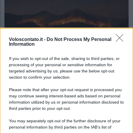
Voloscontato.it -
Do Not Process My Personal
Information
NOTIZIE DAL MONDO
If you wish to opt-out of the sale, sharing to third parties, or
processing of your personal or sensitive information for
Gli incendi stanno cambiando il turismo
targeted advertising by us, please use the below opt-out
europeo: la classifica che dovresti
section to confirm your selection.
conoscere
Please note that after your opt-out request is processed you
may continue seeing interest-based ads based on personal
Lo sapevi che...
information utilized by us or personal information disclosed to
third parties prior to your opt-out.
Non è quello di Arcugnano: il vero
You may separately opt-out of the further disclosure of your
anfiteatro romano del Veneto si trova
personal information by third parties on the IAB’s list of