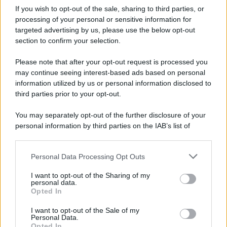
If you wish to opt-out of the sale, sharing to third parties, or
processing of your personal or sensitive information for
NOTIZIE DAL MONDO
targeted advertising by us, please use the below opt-out
Gli incendi stanno cambiando il turismo
section to confirm your selection.
europeo: la classifica che dovresti
conoscere
Please note that after your opt-out request is processed you
may continue seeing interest-based ads based on personal
information utilized by us or personal information disclosed to
third parties prior to your opt-out.
Lo sapevi che...
You may separately opt-out of the further disclosure of your
Una località di montagna vuole attirare
personal information by third parties on the IAB’s list of
nomadi digitali con case e spazi di co-
downstream participants.
working
Personal Data Processing Opt Outs
This information may also be disclosed by us to third parties
on the IAB’s List of Downstream Participants that may further
“Vinted dei viaggi”: ora puoi acquistare
I want to opt-out of the Sharing of my
disclose it to other third parties.
personal data.
vacanze già prenotate risparmiando
Opted In
Please note that this website/app uses one or more Google
centinaia di euro
services and may gather and store information including but
I want to opt-out of the Sale of my
Personal Data.
not limited to your visit or usage behaviour. You may click to
Sagre ed eventi del weekend 7-8-9
Opted In