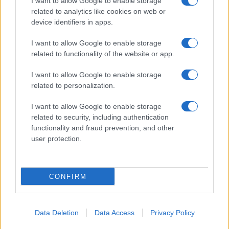
I want to allow Google to enable storage
related to analytics like cookies on web or
© 2026 - VOLOSCONTATO CONSIGLI E DIARI DI VIAGGIO - P.IVA
04827280654 – TESTATA REGISTRATA AL TRIBUNALE DI NOCERA
device identifiers in apps.
INFERIORE N. 3/2026 – REG. N. 1894/2026 ISCRIZIONE AL ROC N.
35792 – ISCRITTA ALL’ANSO (ASSOCIAZIONE NAZIONALE STAMPA
I want to allow Google to enable storage
ONLINE)
related to functionality of the website or app.
PRIVACY E NOTIFICHE
I want to allow Google to enable storage
related to personalization.
PREFERENZE PRIVACY
I want to allow Google to enable storage
related to security, including authentication
MAPPA DEL SITO
functionality and fraud prevention, and other
user protection.
CONFIRM
Data Deletion
Data Access
Privacy Policy