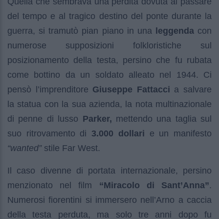
Quella che sembrava una perdita dovuta al passare
del tempo e al tragico destino del ponte durante la
guerra, si tramutò pian piano in una
leggenda
con
numerose supposizioni folkloristiche sul
posizionamento della testa, persino che fu rubata
come bottino da un soldato alleato nel 1944. Ci
pensò l’imprenditore
Giuseppe Fattacci
a salvare
la statua con la sua azienda, la nota multinazionale
di penne di lusso
Parker,
mettendo una taglia sul
suo ritrovamento di
3.000 dollari
e un manifesto
“wanted”
stile Far West.
Il caso divenne di portata internazionale, persino
menzionato nel film
“Miracolo di Sant’Anna”
.
Numerosi fiorentini si immersero nell’Arno a caccia
della testa perduta, ma solo tre anni dopo fu