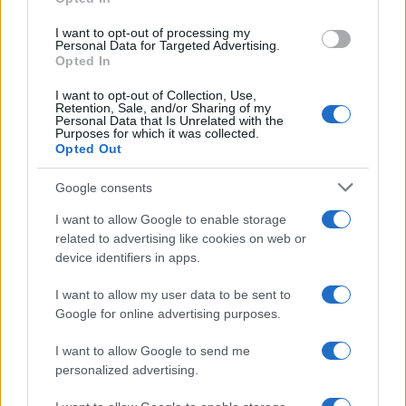
grant or deny consent to Google and its third-party tags to
agosto 2026
use your data for below specified purposes in below Google
I want to opt-out of processing my
consent section.
Personal Data for Targeted Advertising.
Opted In
I want to opt-out of Collection, Use,
Retention, Sale, and/or Sharing of my
Personal Data that Is Unrelated with the
Purposes for which it was collected.
Opted Out
CHI
Google consents
REDAZIONE
CONTATTI
I want to allow Google to enable storage
SIAMO
related to advertising like cookies on web or
PARTNERSHIP E
device identifiers in apps.
ACCREDITAMENTI
I want to allow my user data to be sent to
Google for online advertising purposes.
I want to allow Google to send me
personalized advertising.