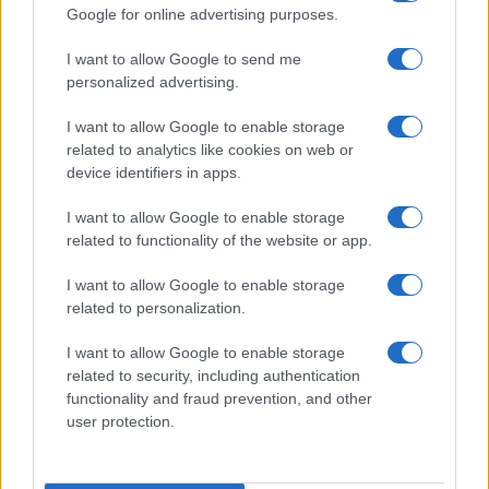
Google for online advertising purposes.
I want to allow Google to send me
personalized advertising.
I want to allow Google to enable storage
related to analytics like cookies on web or
© 2026 - VOLOSCONTATO CONSIGLI E DIARI DI VIAGGIO - P.IVA
04827280654 – TESTATA REGISTRATA AL TRIBUNALE DI NOCERA
device identifiers in apps.
INFERIORE N. 3/2026 – REG. N. 1894/2026 ISCRIZIONE AL ROC N.
35792 – ISCRITTA ALL’ANSO (ASSOCIAZIONE NAZIONALE STAMPA
I want to allow Google to enable storage
ONLINE)
related to functionality of the website or app.
PRIVACY E NOTIFICHE
I want to allow Google to enable storage
related to personalization.
PREFERENZE PRIVACY
I want to allow Google to enable storage
related to security, including authentication
MAPPA DEL SITO
functionality and fraud prevention, and other
user protection.