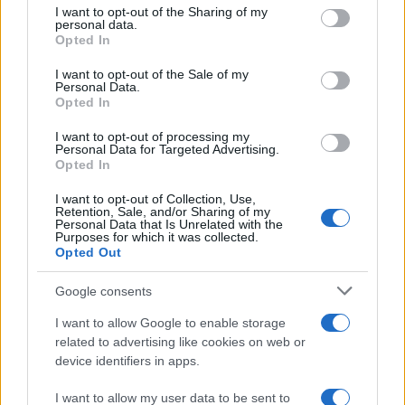
degli spettacoli più belli dell’autunno
I want to opt-out of the Sharing of my
disclose it to other third parties.
personal data.
italiano
Opted In
Please note that this website/app uses one or more Google
services and may gather and store information including but
Queste spiagge sembrano irreali, ma
I want to opt-out of the Sale of my
Personal Data.
not limited to your visit or usage behaviour. You may click to
esistono davvero: la nuova classifica
Opted In
grant or deny consent to Google and its third-party tags to
mondiale
use your data for below specified purposes in below Google
I want to opt-out of processing my
consent section.
Personal Data for Targeted Advertising.
Opted In
I want to opt-out of Collection, Use,
Retention, Sale, and/or Sharing of my
Personal Data that Is Unrelated with the
Purposes for which it was collected.
Opted Out
CHI
Google consents
REDAZIONE
CONTATTI
I want to allow Google to enable storage
SIAMO
related to advertising like cookies on web or
PARTNERSHIP E
device identifiers in apps.
ACCREDITAMENTI
I want to allow my user data to be sent to