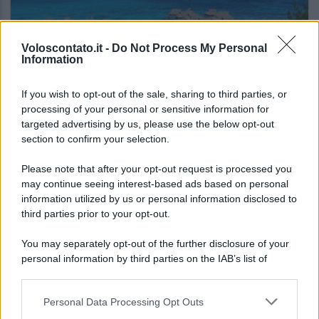
Voloscontato.it -
Do Not Process My Personal
Information
If you wish to opt-out of the sale, sharing to third parties, or
NOTIZIE DAL MONDO
processing of your personal or sensitive information for
targeted advertising by us, please use the below opt-out
Se il budget non è un problema, queste sono
section to confirm your selection.
le mete di lusso che fanno sognare nel 2026
Please note that after your opt-out request is processed you
may continue seeing interest-based ads based on personal
Lo sapevi che...
information utilized by us or personal information disclosed to
third parties prior to your opt-out.
Barcellona non vuole più questo
You may separately opt-out of the further disclosure of your
turismo: la città prepara un
personal information by third parties on the IAB’s list of
cambiamento profondo
downstream participants.
Personal Data Processing Opt Outs
Il suono dei campanacci annuncia uno
This information may also be disclosed by us to third parties
on the IAB’s List of Downstream Participants that may further