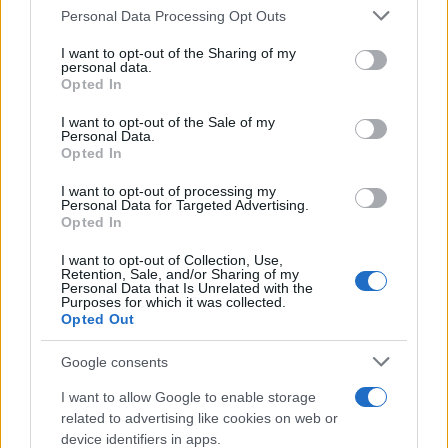
Personal Data Processing Opt Outs
Una località di montagna vuole attirare
This information may also be disclosed by us to third parties
on the IAB’s List of Downstream Participants that may further
nomadi digitali con case e spazi di co-
I want to opt-out of the Sharing of my
disclose it to other third parties.
personal data.
working
Opted In
Please note that this website/app uses one or more Google
services and may gather and store information including but
“Vinted dei viaggi”: ora puoi acquistare
I want to opt-out of the Sale of my
Personal Data.
not limited to your visit or usage behaviour. You may click to
vacanze già prenotate risparmiando
Opted In
grant or deny consent to Google and its third-party tags to
centinaia di euro
use your data for below specified purposes in below Google
I want to opt-out of processing my
consent section.
Personal Data for Targeted Advertising.
Opted In
I want to opt-out of Collection, Use,
Retention, Sale, and/or Sharing of my
Personal Data that Is Unrelated with the
Purposes for which it was collected.
Opted Out
CHI
Google consents
REDAZIONE
CONTATTI
I want to allow Google to enable storage
SIAMO
related to advertising like cookies on web or
PARTNERSHIP E
device identifiers in apps.