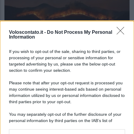
Voloscontato.it -
Do Not Process My Personal
Information
NOTIZIE DAL MONDO
If you wish to opt-out of the sale, sharing to third parties, or
processing of your personal or sensitive information for
Gli incendi stanno cambiando il turismo
targeted advertising by us, please use the below opt-out
europeo: la classifica che dovresti
section to confirm your selection.
conoscere
Please note that after your opt-out request is processed you
may continue seeing interest-based ads based on personal
Lo sapevi che...
information utilized by us or personal information disclosed to
third parties prior to your opt-out.
Meteo weekend 7-9 agosto: il
You may separately opt-out of the further disclosure of your
secondo di agosto porta grosse novità
personal information by third parties on the IAB’s list of
per chi andrà in montagna
downstream participants.