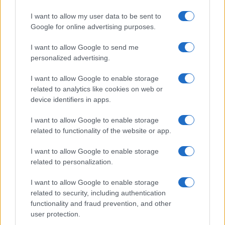
ACCREDITAMENTI
I want to allow my user data to be sent to
Google for online advertising purposes.
I want to allow Google to send me
personalized advertising.
I want to allow Google to enable storage
related to analytics like cookies on web or
© 2026 - VOLOSCONTATO CONSIGLI E DIARI DI VIAGGIO - P.IVA
04827280654 – TESTATA REGISTRATA AL TRIBUNALE DI NOCERA
device identifiers in apps.
INFERIORE N. 3/2026 – REG. N. 1894/2026 ISCRIZIONE AL ROC N.
35792 – ISCRITTA ALL’ANSO (ASSOCIAZIONE NAZIONALE STAMPA
I want to allow Google to enable storage
ONLINE)
related to functionality of the website or app.
PRIVACY E NOTIFICHE
I want to allow Google to enable storage
related to personalization.
PREFERENZE PRIVACY
I want to allow Google to enable storage
related to security, including authentication
MAPPA DEL SITO
functionality and fraud prevention, and other
user protection.