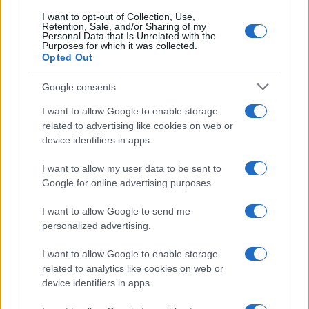
I want to opt-out of Collection, Use,
Retention, Sale, and/or Sharing of my
Personal Data that Is Unrelated with the
Purposes for which it was collected.
Opted Out
CHI
Google consents
REDAZIONE
CONTATTI
I want to allow Google to enable storage
SIAMO
related to advertising like cookies on web or
PARTNERSHIP E
device identifiers in apps.
ACCREDITAMENTI
I want to allow my user data to be sent to
Google for online advertising purposes.
I want to allow Google to send me
personalized advertising.
I want to allow Google to enable storage
related to analytics like cookies on web or
© 2026 - VOLOSCONTATO CONSIGLI E DIARI DI VIAGGIO - P.IVA
04827280654 – TESTATA REGISTRATA AL TRIBUNALE DI NOCERA
device identifiers in apps.
INFERIORE N. 3/2026 – REG. N. 1894/2026 ISCRIZIONE AL ROC N.
35792 – ISCRITTA ALL’ANSO (ASSOCIAZIONE NAZIONALE STAMPA