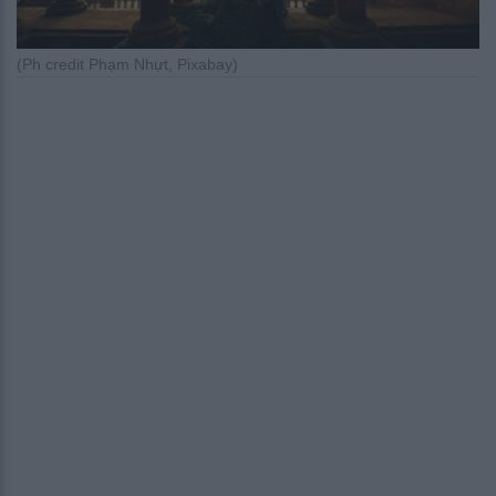
(Ph credit Phạm Nhựt, Pixabay)