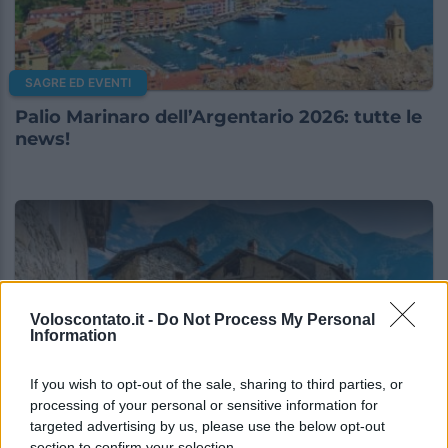
SAGRE ED EVENTI
Palio Marinaro dell’Argentario 2026: tutte le
news!
Voloscontato.it -
Do Not Process My Personal
Information
If you wish to opt-out of the sale, sharing to third parties, or
processing of your personal or sensitive information for
targeted advertising by us, please use the below opt-out
SAGRE ED EVENTI
section to confirm your selection.