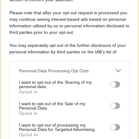
Festa del Valle d’Aosta Lard d’Arnad DOP
2026: date e dettagli
Please note that after your opt-out request is processed you
may continue seeing interest-based ads based on personal
information utilized by us or personal information disclosed to
third parties prior to your opt-out.
Lo sapevi che...
You may separately opt-out of the further disclosure of your
I Paesi dove puoi vivere una vacanza
personal information by third parties on the IAB’s list of
in campeggio spendendo molto meno
downstream participants.
del previsto
Personal Data Processing Opt Outs
This information may also be disclosed by us to third parties
on the IAB’s List of Downstream Participants that may further
Non puoi dire di essere stato a
I want to opt-out of the Sharing of my
disclose it to other third parties.
personal data.
Palermo senza provarla: dove
Opted In
Please note that this website/app uses one or more Google
mangiare l’arancina
services and may gather and store information including but
I want to opt-out of the Sale of my
Personal Data.
not limited to your visit or usage behaviour. You may click to
Due siti UNESCO nello stesso luogo: il
Opted In
grant or deny consent to Google and its third-party tags to
tesoro della Puglia che sorprende tutti
use your data for below specified purposes in below Google
I want to opt-out of processing my
consent section.
Personal Data for Targeted Advertising.
Opted In