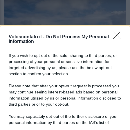
Voloscontato.it -
Do Not Process My Personal
Information
GUIDE PER VIAGGIATORI
If you wish to opt-out of the sale, sharing to third parties, or
processing of your personal or sensitive information for
I Paesi dove puoi vivere una vacanza in
targeted advertising by us, please use the below opt-out
campeggio spendendo molto meno del
section to confirm your selection.
previsto
Please note that after your opt-out request is processed you
may continue seeing interest-based ads based on personal
Lo sapevi che...
information utilized by us or personal information disclosed to
third parties prior to your opt-out.
Il piccolo gioiello del Garda che
You may separately opt-out of the further disclosure of your
conquista con un lago davvero
personal information by third parties on the IAB’s list of
speciale
downstream participants.