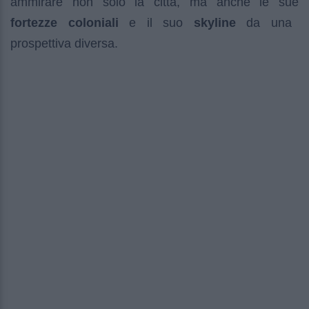
ammirare non solo la città, ma anche le sue
fortezze coloniali
e il suo
skyline
da una
prospettiva diversa.