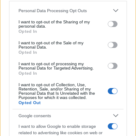
Personal Data Processing Opt Outs
Il cammino italiano che tutti possono
This information may also be disclosed by us to third parties
on the IAB’s List of Downstream Participants that may further
fare in un giorno conquista sempre più
I want to opt-out of the Sharing of my
disclose it to other third parties.
personal data.
viaggiatori
Opted In
Please note that this website/app uses one or more Google
services and may gather and store information including but
Il 12 agosto il cielo cambierà volto:
I want to opt-out of the Sale of my
Personal Data.
not limited to your visit or usage behaviour. You may click to
l’eclissi che mancava dal 1999 sarà
Opted In
grant or deny consent to Google and its third-party tags to
visibile dall’Italia
use your data for below specified purposes in below Google
I want to opt-out of processing my
consent section.
Personal Data for Targeted Advertising.
Opted In
I want to opt-out of Collection, Use,
Retention, Sale, and/or Sharing of my
Personal Data that Is Unrelated with the
Purposes for which it was collected.
Opted Out
CHI
Google consents
REDAZIONE
CONTATTI
I want to allow Google to enable storage
SIAMO
related to advertising like cookies on web or