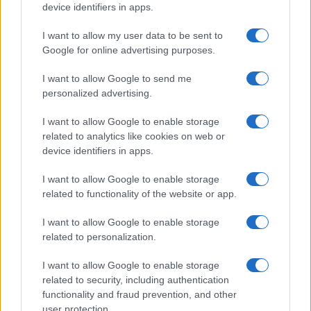
PARTNERSHIP E
device identifiers in apps.
ACCREDITAMENTI
I want to allow my user data to be sent to
Google for online advertising purposes.
I want to allow Google to send me
personalized advertising.
I want to allow Google to enable storage
related to analytics like cookies on web or
© 2026 - VOLOSCONTATO CONSIGLI E DIARI DI VIAGGIO - P.IVA
04827280654 – TESTATA REGISTRATA AL TRIBUNALE DI NOCERA
device identifiers in apps.
INFERIORE N. 3/2026 – REG. N. 1894/2026 ISCRIZIONE AL ROC N.
35792 – ISCRITTA ALL’ANSO (ASSOCIAZIONE NAZIONALE STAMPA
I want to allow Google to enable storage
ONLINE)
related to functionality of the website or app.
PRIVACY E NOTIFICHE
I want to allow Google to enable storage
related to personalization.
PREFERENZE PRIVACY
I want to allow Google to enable storage
related to security, including authentication
MAPPA DEL SITO
functionality and fraud prevention, and other
user protection.