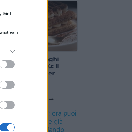
 third
Downstream
er and store
S
to grant or
io a uno dei luoghi
ed purposes
bolo del tiramisù: il
torante chiude per
mpre
o sapevi che...
inted dei viaggi”: ora puoi
quistare vacanze già
enotate risparmiando