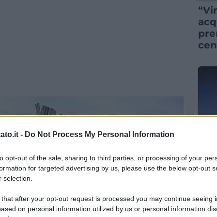
“Vi
acq
pre
cen
to.it -
Do Not Process My Personal Information
NEW
to opt-out of the sale, sharing to third parties, or processing of your per
La 
formation for targeted advertising by us, please use the below opt-out s
que
 selection.
sor
pre
 that after your opt-out request is processed you may continue seeing i
ased on personal information utilized by us or personal information dis