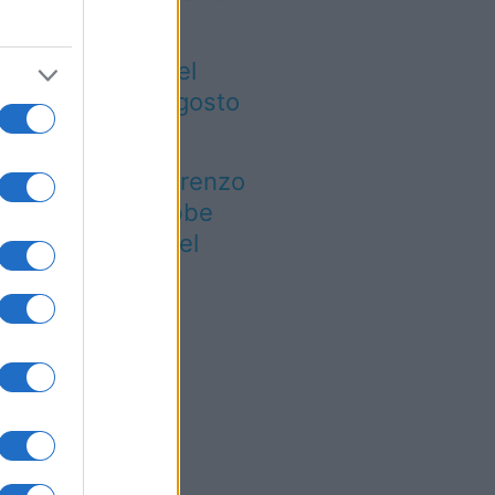
ntinaia di euro
gre ed eventi del
eekend 7-8-9 agosto
026
 notte di San Lorenzo
est’anno potrebbe
rprendere più del
evisto