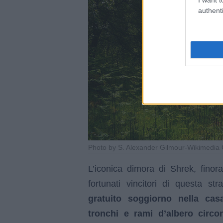
authenti
Photo by S. Alexander Gilmour-Wikimedi
L’iconica dimora di Shrek, finor
fortunati vincitori di questa st
gratuito soggiorno nella casa
tronchi e rami d’albero circ