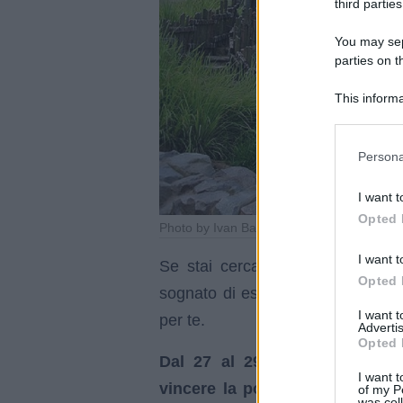
third parties
You may sepa
parties on t
This informa
Participants
Please note
Persona
information 
deny consent
I want t
in below Go
Opted 
Photo by Ivan Bandura-Wikimedia Commo
I want t
Se stai cercando un modo origi
Opted 
sognato di esplorare il mondo fi
I want 
per te.
Advertis
Opted 
Dal 27 al 29 ottobre 2023, gl
I want t
vincere la possibilità di trasc
of my P
was col