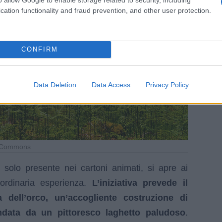
cation functionality and fraud prevention, and other user protection.
CONFIRM
Data Deletion
Data Access
Privacy Policy
a Commons
a solo presente nei cartoni animati, si apre ai
raordinaria esperienza.
L’iniziativa prevede il
 dell’orco, un’accogliente costruzione di
ondata da un pittoresco laghetto paludoso
.