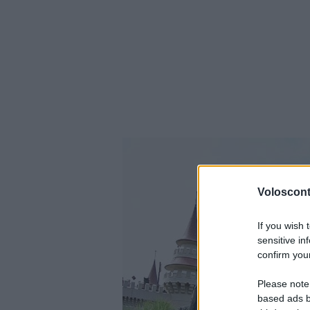
Volosconta
If you wish 
sensitive in
confirm your
Please note
based ads b