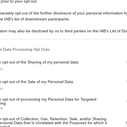
 prior to your opt-out.
rately opt-out of the further disclosure of your personal information by
he IAB’s list of downstream participants.
tion may also be disclosed by us to third parties on the IAB’s List of 
 that may further disclose it to other third parties.
 that this website/app uses one or more Google services and may gath
NEW
l Data Processing Opt Outs
including but not limited to your visit or usage behaviour. You may click 
Add
 to Google and its third-party tags to use your data for below specifi
o opt-out of the Sharing of my personal data.
sim
ogle consent section.
In
ris
ns
se
o opt-out of the Sale of my Personal Data.
nale per trascorrere
Halloween
e hai sempre
In
L
abesco di Shrek, Airbnb ha qualcosa di speciale
to opt-out of processing my Personal Data for Targeted
ing.
“V
In
i amanti delle avventure insolite potranno
ac
o opt-out of Collection, Use, Retention, Sale, and/or Sharing
orrere due notti nella dimora dell’orco verde
ersonal Data that Is Unrelated with the Purposes for which it
pr
lected.