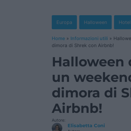
Europa
Halloween
Hotel
Home
»
Informazioni utili
»
Hallowe
dimora di Shrek con Airbnb!
Halloween d
un weekend
dimora di 
Airbnb!
Autore:
Elisabetta Coni