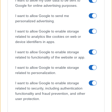
I want to allow my user data to be sent to
Google for online advertising purposes.
I want to allow Google to send me
personalized advertising.
I want to allow Google to enable storage
related to analytics like cookies on web or
© 2026 - VOLOSCONTATO CONSIGLI E DIARI DI VIAGGIO - P.IVA
04827280654 – TESTATA REGISTRATA AL TRIBUNALE DI NOCERA
device identifiers in apps.
INFERIORE N. 3/2026 – REG. N. 1894/2026 ISCRIZIONE AL ROC N.
35792 – ISCRITTA ALL’ANSO (ASSOCIAZIONE NAZIONALE STAMPA
I want to allow Google to enable storage
ONLINE)
related to functionality of the website or app.
PRIVACY E NOTIFICHE
I want to allow Google to enable storage
related to personalization.
PREFERENZE PRIVACY
I want to allow Google to enable storage
related to security, including authentication
MAPPA DEL SITO
functionality and fraud prevention, and other
user protection.