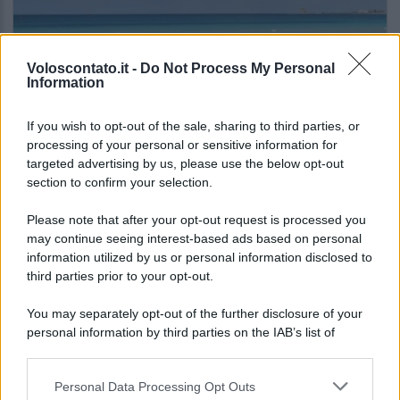
Voloscontato.it -
Do Not Process My Personal
Information
ITALIA
If you wish to opt-out of the sale, sharing to third parties, or
processing of your personal or sensitive information for
Sempre più italiani scelgono questa
targeted advertising by us, please use the below opt-out
destinazione per una vacanza breve (e senza
section to confirm your selection.
spendere troppo)
Please note that after your opt-out request is processed you
may continue seeing interest-based ads based on personal
Lo sapevi che...
information utilized by us or personal information disclosed to
third parties prior to your opt-out.
Non è quello di Arcugnano: il vero
You may separately opt-out of the further disclosure of your
anfiteatro romano del Veneto si trova
personal information by third parties on the IAB’s list of
in questa città
downstream participants.
Personal Data Processing Opt Outs
Il Porto Antico di Genova si riempie di
This information may also be disclosed by us to third parties