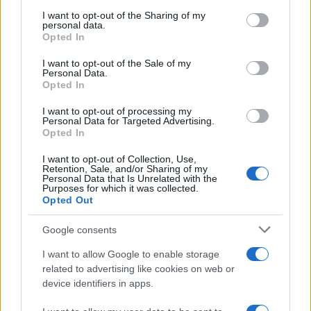
on the IAB’s List of Downstream Participants that may further
tattoo artist: torna il grande evento di
I want to opt-out of the Sharing of my
disclose it to other third parties.
personal data.
settembre
Opted In
Please note that this website/app uses one or more Google
services and may gather and store information including but
I Paesi dove puoi vivere una vacanza
I want to opt-out of the Sale of my
Personal Data.
not limited to your visit or usage behaviour. You may click to
in campeggio spendendo molto meno
Opted In
grant or deny consent to Google and its third-party tags to
del previsto
use your data for below specified purposes in below Google
I want to opt-out of processing my
consent section.
Personal Data for Targeted Advertising.
Opted In
I want to opt-out of Collection, Use,
Retention, Sale, and/or Sharing of my
Personal Data that Is Unrelated with the
Purposes for which it was collected.
Opted Out
CHI
Google consents
REDAZIONE
CONTATTI
I want to allow Google to enable storage
SIAMO
related to advertising like cookies on web or
PARTNERSHIP E
device identifiers in apps.
ACCREDITAMENTI