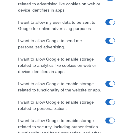
related to advertising like cookies on web or
PARTNERSHIP E
device identifiers in apps.
ACCREDITAMENTI
I want to allow my user data to be sent to
Google for online advertising purposes.
I want to allow Google to send me
personalized advertising.
I want to allow Google to enable storage
related to analytics like cookies on web or
© 2026 - VOLOSCONTATO CONSIGLI E DIARI DI VIAGGIO - P.IVA
04827280654 – TESTATA REGISTRATA AL TRIBUNALE DI NOCERA
device identifiers in apps.
INFERIORE N. 3/2026 – REG. N. 1894/2026 ISCRIZIONE AL ROC N.
35792 – ISCRITTA ALL’ANSO (ASSOCIAZIONE NAZIONALE STAMPA
I want to allow Google to enable storage
ONLINE)
related to functionality of the website or app.
PRIVACY E NOTIFICHE
I want to allow Google to enable storage
related to personalization.
PREFERENZE PRIVACY
I want to allow Google to enable storage
related to security, including authentication
MAPPA DEL SITO