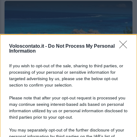
Voloscontato.it -
Do Not Process My Personal
Information
If you wish to opt-out of the sale, sharing to third parties, or
NOTIZIE DAL MONDO
processing of your personal or sensitive information for
targeted advertising by us, please use the below opt-out
Se il budget non è un problema, queste sono
section to confirm your selection.
le mete di lusso che fanno sognare nel 2026
Please note that after your opt-out request is processed you
may continue seeing interest-based ads based on personal
Lo sapevi che...
information utilized by us or personal information disclosed to
third parties prior to your opt-out.
Il piccolo gioiello del Garda che
You may separately opt-out of the further disclosure of your
conquista con un lago davvero
personal information by third parties on the IAB’s list of