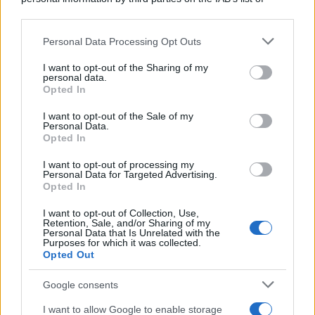
speciale
downstream participants.
Personal Data Processing Opt Outs
Il cammino italiano che tutti possono
This information may also be disclosed by us to third parties
on the IAB’s List of Downstream Participants that may further
fare in un giorno conquista sempre più
I want to opt-out of the Sharing of my
disclose it to other third parties.
personal data.
viaggiatori
Opted In
Please note that this website/app uses one or more Google
services and may gather and store information including but
Il 12 agosto il cielo cambierà volto:
I want to opt-out of the Sale of my
Personal Data.
not limited to your visit or usage behaviour. You may click to
l’eclissi che mancava dal 1999 sarà
Opted In
grant or deny consent to Google and its third-party tags to
visibile dall’Italia
use your data for below specified purposes in below Google
I want to opt-out of processing my
consent section.
Personal Data for Targeted Advertising.
Opted In
I want to opt-out of Collection, Use,
Retention, Sale, and/or Sharing of my
Personal Data that Is Unrelated with the
Purposes for which it was collected.
Opted Out
CHI
Google consents
REDAZIONE
CONTATTI
I want to allow Google to enable storage
SIAMO