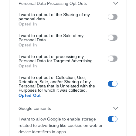
del previsto
Personal Data Processing Opt Outs
This information may also be disclosed by us to third parties
on the IAB’s List of Downstream Participants that may further
Non puoi dire di essere stato a
I want to opt-out of the Sharing of my
disclose it to other third parties.
personal data.
Palermo senza provarla: dove
Opted In
Please note that this website/app uses one or more Google
mangiare l’arancina
services and may gather and store information including but
I want to opt-out of the Sale of my
Personal Data.
not limited to your visit or usage behaviour. You may click to
Due siti UNESCO nello stesso luogo: il
Opted In
grant or deny consent to Google and its third-party tags to
tesoro della Puglia che sorprende tutti
use your data for below specified purposes in below Google
I want to opt-out of processing my
consent section.
Personal Data for Targeted Advertising.
Opted In
I want to opt-out of Collection, Use,
Retention, Sale, and/or Sharing of my
Personal Data that Is Unrelated with the
Purposes for which it was collected.
Opted Out
CHI
Google consents
REDAZIONE
CONTATTI
I want to allow Google to enable storage
SIAMO
related to advertising like cookies on web or
PARTNERSHIP E
device identifiers in apps.
ACCREDITAMENTI