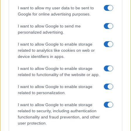
I want to allow my user data to be sent to
Google for online advertising purposes.
I want to allow Google to send me
personalized advertising.
I want to allow Google to enable storage
related to analytics like cookies on web or
© 2026 - VOLOSCONTATO CONSIGLI E DIARI DI VIAGGIO - P.IVA
04827280654 – TESTATA REGISTRATA AL TRIBUNALE DI NOCERA
device identifiers in apps.
INFERIORE N. 3/2026 – REG. N. 1894/2026 ISCRIZIONE AL ROC N.
35792 – ISCRITTA ALL’ANSO (ASSOCIAZIONE NAZIONALE STAMPA
I want to allow Google to enable storage
ONLINE)
related to functionality of the website or app.
PRIVACY E NOTIFICHE
I want to allow Google to enable storage
related to personalization.
PREFERENZE PRIVACY
I want to allow Google to enable storage
related to security, including authentication
MAPPA DEL SITO
functionality and fraud prevention, and other
user protection.