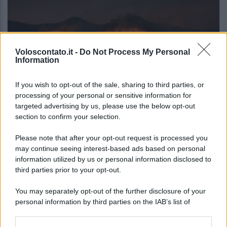
Voloscontato.it -
Do Not Process My Personal
Information
If you wish to opt-out of the sale, sharing to third parties, or
processing of your personal or sensitive information for
NOTIZIE DAL MONDO
targeted advertising by us, please use the below opt-out
Gli incendi stanno cambiando il turismo
section to confirm your selection.
europeo: la classifica che dovresti
conoscere
Please note that after your opt-out request is processed you
may continue seeing interest-based ads based on personal
information utilized by us or personal information disclosed to
third parties prior to your opt-out.
Lo sapevi che...
You may separately opt-out of the further disclosure of your
I Paesi dove puoi vivere una vacanza
personal information by third parties on the IAB’s list of
in campeggio spendendo molto meno
downstream participants.