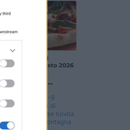
 third
Downstream
er and store
E ED EVENTI
to grant or
re ed eventi del
ed purposes
kend 7-8-9 agosto 2026
o sapevi che...
eteo weekend 7-9
osto: il secondo di
osto porta grosse novità
r chi andrà in montagna