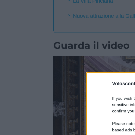
La Villa Pinciana
Nuova attrazione alla Gal
Guarda il video
Volosconta
If you wish 
sensitive in
confirm your
Please note
based ads b