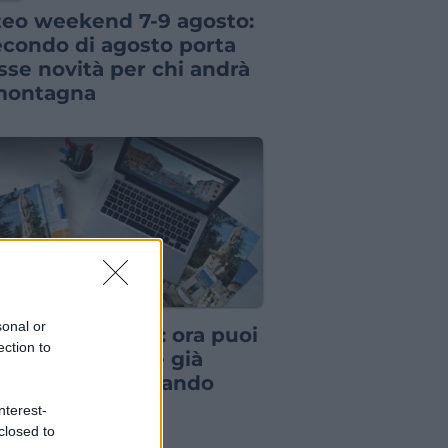
eo weekend 7-9 agosto:
secondo di agosto porta
sse novità per chi andrà
montagna
S
sonal or
nted dei viaggi”: ora puoi
ection to
uistare vacanze già
notate risparmiando
tinaia di euro
nterest-
closed to