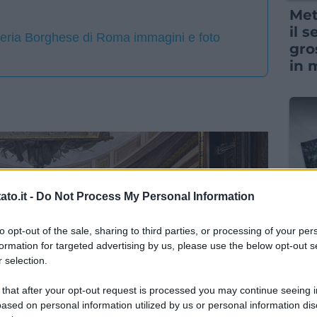
Met
il 
leria Borghese di Roma immagini e foto
gro
in 
to.it -
Do Not Process My Personal Information
NEW
to opt-out of the sale, sharing to third parties, or processing of your per
“Vi
formation for targeted advertising by us, please use the below opt-out s
acq
 selection.
pre
cen
 that after your opt-out request is processed you may continue seeing i
ased on personal information utilized by us or personal information dis