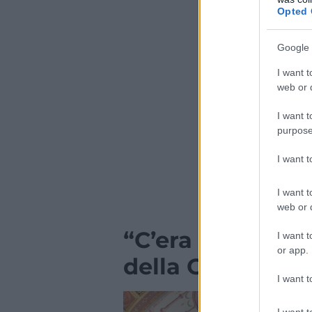
Opted 
Google 
I want t
web or d
I want t
purpose
I want 
I want t
web or d
“C’era un volta”
I want t
or app.
della Galleria 
I want t
I want t