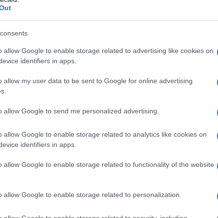
Un
Out
vu
di
consents
c
o allow Google to enable storage related to advertising like cookies on
evice identifiers in apps.
“V
o allow my user data to be sent to Google for online advertising
ac
s.
pr
ce
to allow Google to send me personalized advertising.
o allow Google to enable storage related to analytics like cookies on
evice identifiers in apps.
, il nuovo percorso
o allow Google to enable storage related to functionality of the website
Borghese di Roma
o allow Google to enable storage related to personalization.
o allow Google to enable storage related to security, including