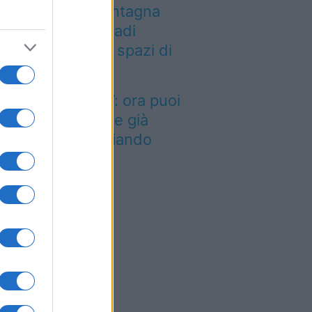
a località di montagna
ole attirare nomadi
gitali con case e spazi di
o-working
inted dei viaggi”: ora puoi
quistare vacanze già
enotate risparmiando
ntinaia di euro