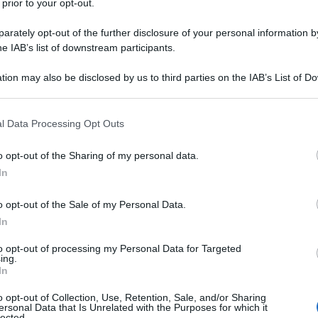
 prior to your opt-out.
rately opt-out of the further disclosure of your personal information by
he IAB’s list of downstream participants.
tion may also be disclosed by us to third parties on the IAB’s List of 
 that may further disclose it to other third parties.
 that this website/app uses one or more Google services and may gath
SAGR
l Data Processing Opt Outs
including but not limited to your visit or usage behaviour. You may click 
Sag
lla nuova iniziativa gratuita della
Galleria
 to Google and its third-party tags to use your data for below specifi
o opt-out of the Sharing of my personal data.
wee
ogle consent section.
e alla scoperta del
museo
con il naso all’insù.
In
ova
attrazione
per la Galleria Borghese. Si tratta
L
o opt-out of the Sale of my Personal Data.
i visitatori di ammirare piccoli e grandi gioielli
In
Pinciana
, ovvero le splendide volte decorate e
M
to opt-out of processing my Personal Data for Targeted
ag
ing.
In
ag
pe
o opt-out of Collection, Use, Retention, Sale, and/or Sharing
ersonal Data that Is Unrelated with the Purposes for which it
lected.