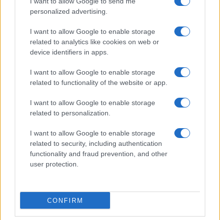
I want to allow Google to send me
personalized advertising.
I want to allow Google to enable storage
related to analytics like cookies on web or
© 2026 - VOLOSCONTATO CONSIGLI E DIARI DI VIAGGIO - P.IVA
04827280654 – TESTATA REGISTRATA AL TRIBUNALE DI NOCERA
device identifiers in apps.
INFERIORE N. 3/2026 – REG. N. 1894/2026 ISCRIZIONE AL ROC N.
35792 – ISCRITTA ALL’ANSO (ASSOCIAZIONE NAZIONALE STAMPA
I want to allow Google to enable storage
ONLINE)
related to functionality of the website or app.
PRIVACY E NOTIFICHE
I want to allow Google to enable storage
related to personalization.
PREFERENZE PRIVACY
I want to allow Google to enable storage
related to security, including authentication
MAPPA DEL SITO
functionality and fraud prevention, and other
user protection.
CONFIRM