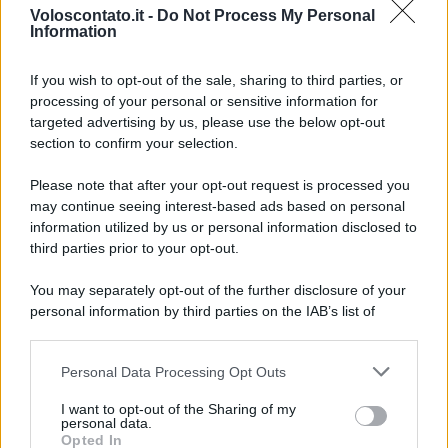
Voloscontato.it -
Do Not Process My Personal
Information
If you wish to opt-out of the sale, sharing to third parties, or
processing of your personal or sensitive information for
NOTIZIE DAL MONDO
targeted advertising by us, please use the below opt-out
Gli incendi stanno cambiando il turismo
section to confirm your selection.
europeo: la classifica che dovresti
conoscere
Please note that after your opt-out request is processed you
may continue seeing interest-based ads based on personal
information utilized by us or personal information disclosed to
third parties prior to your opt-out.
Lo sapevi che...
You may separately opt-out of the further disclosure of your
I Paesi dove puoi vivere una vacanza
personal information by third parties on the IAB’s list of
in campeggio spendendo molto meno
downstream participants.
del previsto
Personal Data Processing Opt Outs
This information may also be disclosed by us to third parties
on the IAB’s List of Downstream Participants that may further
Non puoi dire di essere stato a
I want to opt-out of the Sharing of my
disclose it to other third parties.
personal data.
Palermo senza provarla: dove
Opted In