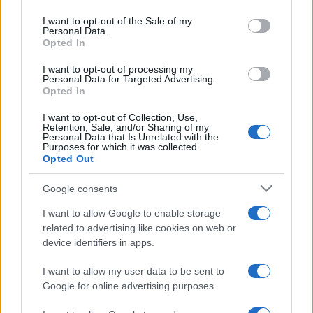
Please note that this website/app uses one or more Google
mangiare l’arancina
services and may gather and store information including but
I want to opt-out of the Sale of my
Personal Data.
not limited to your visit or usage behaviour. You may click to
Due siti UNESCO nello stesso luogo: il
Opted In
grant or deny consent to Google and its third-party tags to
tesoro della Puglia che sorprende tutti
use your data for below specified purposes in below Google
I want to opt-out of processing my
consent section.
Personal Data for Targeted Advertising.
Opted In
I want to opt-out of Collection, Use,
Retention, Sale, and/or Sharing of my
Personal Data that Is Unrelated with the
Purposes for which it was collected.
Opted Out
CHI
Google consents
REDAZIONE
CONTATTI
I want to allow Google to enable storage
SIAMO
related to advertising like cookies on web or
PARTNERSHIP E
device identifiers in apps.
ACCREDITAMENTI
I want to allow my user data to be sent to
Google for online advertising purposes.