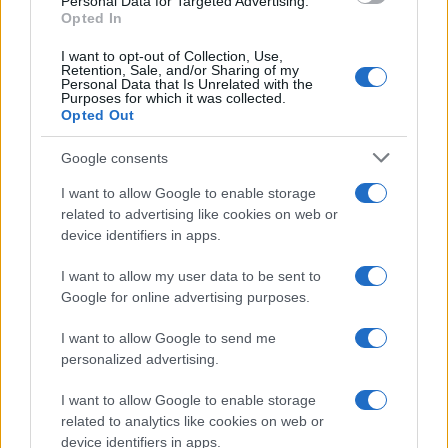
Personal Data for Targeted Advertising.
Opted In
I want to opt-out of Collection, Use,
Retention, Sale, and/or Sharing of my
Personal Data that Is Unrelated with the
Purposes for which it was collected.
Opted Out
CHI
Google consents
REDAZIONE
CONTATTI
I want to allow Google to enable storage
SIAMO
related to advertising like cookies on web or
PARTNERSHIP E
device identifiers in apps.
ACCREDITAMENTI
I want to allow my user data to be sent to
Google for online advertising purposes.
I want to allow Google to send me
personalized advertising.
I want to allow Google to enable storage
related to analytics like cookies on web or
© 2026 - VOLOSCONTATO CONSIGLI E DIARI DI VIAGGIO - P.IVA
04827280654 – TESTATA REGISTRATA AL TRIBUNALE DI NOCERA
device identifiers in apps.