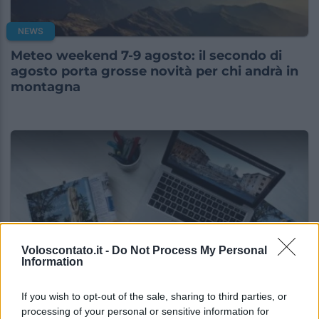
NEWS
Meteo weekend 7-9 agosto: il secondo di
agosto porta grosse novità per chi andrà in
montagna
Voloscontato.it -
Do Not Process My Personal
Information
NEWS
If you wish to opt-out of the sale, sharing to third parties, or
processing of your personal or sensitive information for
“Vinted dei viaggi”: ora puoi acquistare