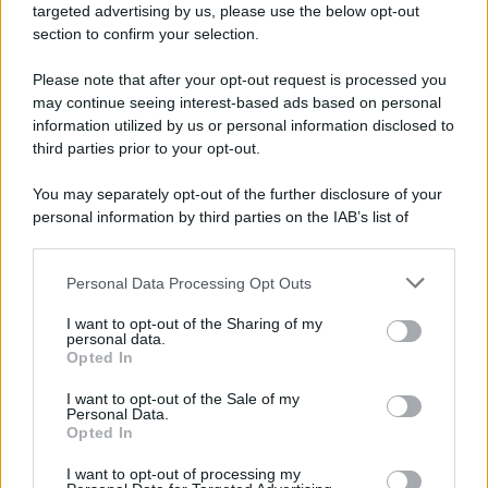
targeted advertising by us, please use the below opt-out
vacanze già prenotate risparmiando
section to confirm your selection.
centinaia di euro
Please note that after your opt-out request is processed you
may continue seeing interest-based ads based on personal
Lo sapevi che...
information utilized by us or personal information disclosed to
third parties prior to your opt-out.
È stato eletto il sentiero più bello del
You may separately opt-out of the further disclosure of your
Regno Unito: il paesaggio lascia senza
personal information by third parties on the IAB’s list of
fiato
downstream participants.
Personal Data Processing Opt Outs
Non solo Scala dei Turchi: c’è un’altra
This information may also be disclosed by us to third parties
on the IAB’s List of Downstream Participants that may further
meraviglia che conquista al primo
I want to opt-out of the Sharing of my
disclose it to other third parties.
personal data.
sguardo
Opted In
Please note that this website/app uses one or more Google
services and may gather and store information including but
Non è quello di Arcugnano: il vero
I want to opt-out of the Sale of my
Personal Data.
not limited to your visit or usage behaviour. You may click to
anfiteatro romano del Veneto si trova
Opted In
grant or deny consent to Google and its third-party tags to
in questa città
use your data for below specified purposes in below Google
I want to opt-out of processing my
consent section.