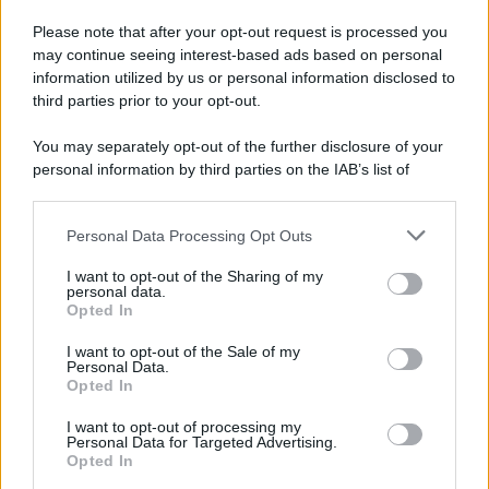
Please note that after your opt-out request is processed you
may continue seeing interest-based ads based on personal
Lo sapevi che...
information utilized by us or personal information disclosed to
third parties prior to your opt-out.
Il piccolo gioiello del Garda che
You may separately opt-out of the further disclosure of your
conquista con un lago davvero
personal information by third parties on the IAB’s list of
speciale
downstream participants.
Personal Data Processing Opt Outs
Il cammino italiano che tutti possono
This information may also be disclosed by us to third parties
on the IAB’s List of Downstream Participants that may further
fare in un giorno conquista sempre più
I want to opt-out of the Sharing of my
disclose it to other third parties.
personal data.
viaggiatori
Opted In
Please note that this website/app uses one or more Google
services and may gather and store information including but
Il 12 agosto il cielo cambierà volto:
I want to opt-out of the Sale of my
Personal Data.
not limited to your visit or usage behaviour. You may click to
l’eclissi che mancava dal 1999 sarà
Opted In
grant or deny consent to Google and its third-party tags to
visibile dall’Italia
use your data for below specified purposes in below Google
I want to opt-out of processing my
consent section.
Personal Data for Targeted Advertising.
Opted In