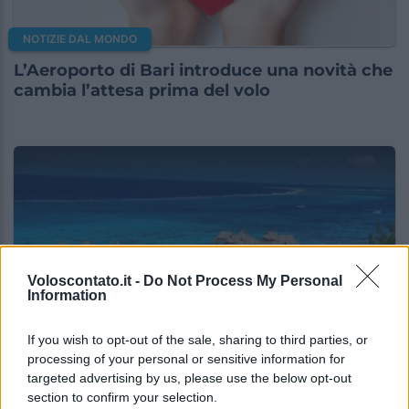
NOTIZIE DAL MONDO
L’Aeroporto di Bari introduce una novità che
cambia l’attesa prima del volo
Voloscontato.it -
Do Not Process My Personal
Information
If you wish to opt-out of the sale, sharing to third parties, or
NOTIZIE DAL MONDO
processing of your personal or sensitive information for
targeted advertising by us, please use the below opt-out
Se il budget non è un problema, queste sono
section to confirm your selection.
le mete di lusso che fanno sognare nel 2026