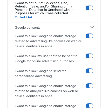
I want to opt-out of Collection, Use,
Retention, Sale, and/or Sharing of my
Personal Data that Is Unrelated with the
Purposes for which it was collected.
Opted Out
CHI
Google consents
REDAZIONE
CONTATTI
I want to allow Google to enable storage
SIAMO
related to advertising like cookies on web or
PARTNERSHIP E
device identifiers in apps.
ACCREDITAMENTI
I want to allow my user data to be sent to
Google for online advertising purposes.
I want to allow Google to send me
personalized advertising.
I want to allow Google to enable storage
related to analytics like cookies on web or
© 2026 - VOLOSCONTATO CONSIGLI E DIARI DI VIAGGIO - P.IVA
04827280654 – TESTATA REGISTRATA AL TRIBUNALE DI NOCERA
device identifiers in apps.
INFERIORE N. 3/2026 – REG. N. 1894/2026 ISCRIZIONE AL ROC N.
35792 – ISCRITTA ALL’ANSO (ASSOCIAZIONE NAZIONALE STAMPA
I want to allow Google to enable storage
ONLINE)