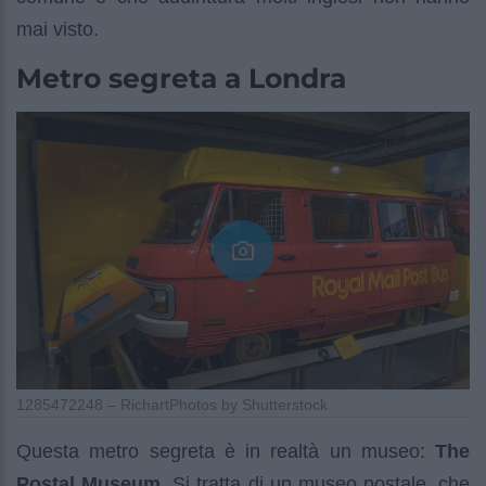
mai visto.
Metro segreta a Londra
1285472248 – RichartPhotos by Shutterstock
Questa metro segreta è in realtà un museo:
The
Postal Museum
. Si tratta di un museo postale, che