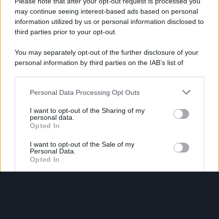
Please note that after your opt-out request is processed you
may continue seeing interest-based ads based on personal
information utilized by us or personal information disclosed to
third parties prior to your opt-out.
You may separately opt-out of the further disclosure of your
personal information by third parties on the IAB’s list of
downstream participants.
Personal Data Processing Opt Outs
This information may also be disclosed by us to third parties
on the IAB’s List of Downstream Participants that may further
I want to opt-out of the Sharing of my
disclose it to other third parties.
personal data.
Opted In
Please note that this website/app uses one or more Google
services and may gather and store information including but
I want to opt-out of the Sale of my
Personal Data.
not limited to your visit or usage behaviour. You may click to
Opted In
grant or deny consent to Google and its third-party tags to
use your data for below specified purposes in below Google
I want to opt-out of processing my
consent section.
Personal Data for Targeted Advertising.
Opted In
I want to opt-out of Collection, Use,
Retention, Sale, and/or Sharing of my