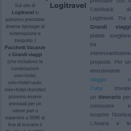
prenotare con il
Logitravel
Sul sito di
Cashback di
Logitravel
si
Logitravel. Tra i
potranno prenotare
diverse tipologie di
Grandi viaggi
sistemazione e
potete scegliere
trasporto. I
tra
Pacchetti Vacanze
interessantissime
e
Grandi viaggi
(che includono le
proposte. Per un
combinazioni
emozionante
volo+hotel,
viaggio a
volo+hotel+auto,
Cuba
trovate
volo+hotel+transfer)
possono essere
un
itinerario
per
prenotati per un
conoscere e
valore pari o
scoprire l’iconica
superiore a 500€ al
L’Avana e le
fine di ricevere il