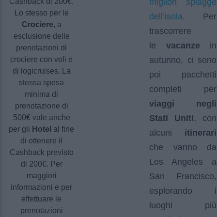
migliori spiagge
Cashback di 200€.
Lo stesso per le
dell’isola
. Per
Crociere
, a
trascorrere
esclusione delle
le
vacanze
in
prenotazioni di
crociere con voli e
autunno, ci sono
di logicruises. La
poi pacchetti
stessa spesa
completi per
minima di
viaggi negli
prenotazione di
500€ vale anche
Stati Uniti
, con
per gli
Hotel
al fine
alcuni
itinerari
di ottenere il
che vanno da
Cashback previsto
Los Angeles a
di 200€. Per
maggiori
San Francisco,
informazioni e per
esplorando i
effettuare le
luoghi più
prenotazioni