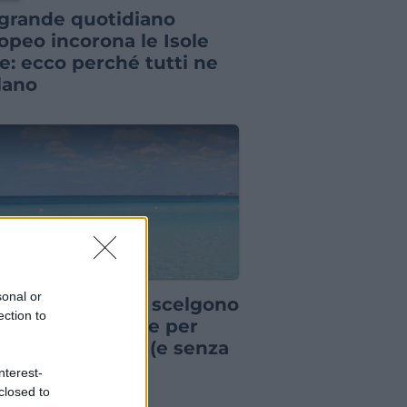
grande quotidiano
opeo incorona le Isole
ie: ecco perché tutti ne
lano
IA
sonal or
pre più italiani scelgono
ection to
sta destinazione per
 vacanza breve (e senza
ndere troppo)
nterest-
closed to