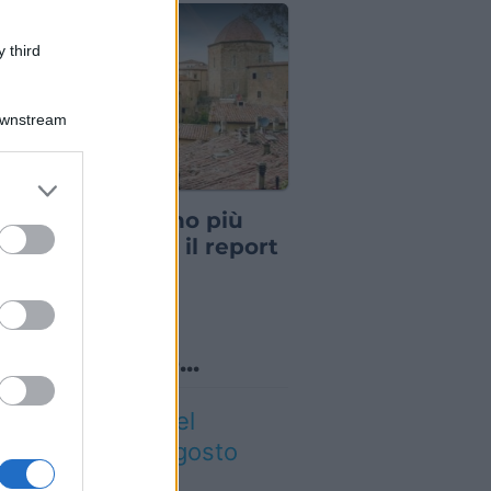
 third
Downstream
er and store
IA
to grant or
vacanze non sono più
ed purposes
lle di una volta: il report
 svela cosa sta
mbiando
o sapevi che...
gre ed eventi del
eekend 7-8-9 agosto
026