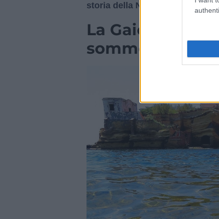
authenti
A rendere unica
la Gaiola
è prim
isolotti collegati da un ponte in 
con il profilo del Vesuvio sullo 
al verde intenso. Qui si trova il
P
protetta che custodisce uno
interessanti del Mediterraneo.
Sotto il mare si trovano infatti i r
Publio Vedio Pollione
, ricco ari
successivamente legato alla corte
mosaico, moli e basamenti sono o
marini. Fare
snorkeling
in queste
storia della Napoli romana
.
La Gaiola: il pa