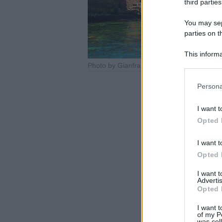
third parties
You may sepa
parties on t
This informa
Participants
Please note
Persona
information 
deny consent
I want t
in below Go
Opted 
I want t
Opted 
I want 
Advertis
Opted 
I want t
of my P
was col