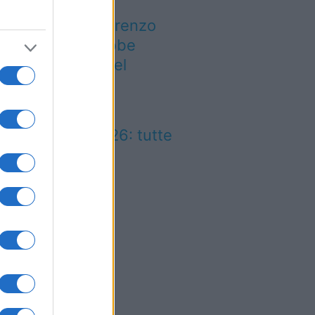
 notte di San Lorenzo
est’anno potrebbe
rprendere più del
evisto
lio Marinaro
ll’Argentario 2026: tutte
 news!