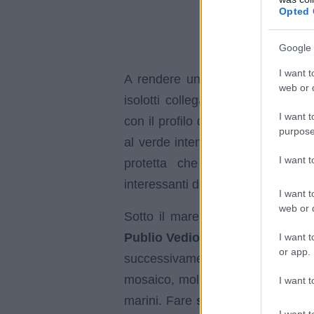
Opted 
Photo by Gianfranco Vitolo – Wikimedia 
Google 
I want t
web or d
I want t
purpose
I want 
I want t
web or d
I want t
or app.
I want t
I want t