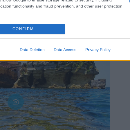
cation functionality and fraud prevention, and other user protection.
a di tutto il
paesaggio naturale
. Due piccoli
pietra emergono davanti alla costa di Posillipo,
sfondo e acque che cambiano colore dal turchese
CONFIRM
arco Sommerso della Gaiola
, un’area marina
 dei
patrimoni archeologici subacquei
più
Data Deletion
Data Access
Privacy Policy
esti di un’
antica villa romana appartenuta a
stocratico della cerchia dell’imperatore Augusto e
 di Tiberio. Resti di colonne, pavimentazioni a
ggi sommersi e ricoperti da alghe e organismi
 acque significa letteralmente immergersi nella
rco archeologico