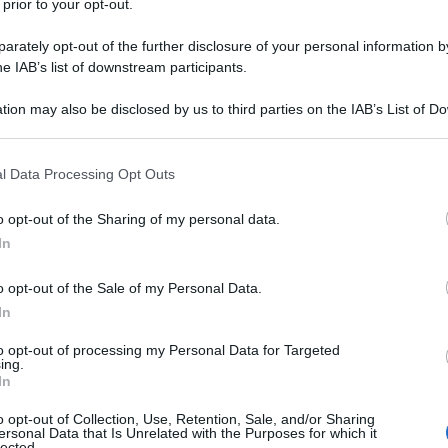
 prior to your opt-out.
rately opt-out of the further disclosure of your personal information by
he IAB’s list of downstream participants.
tion may also be disclosed by us to third parties on the IAB’s List of 
 that may further disclose it to other third parties.
 that this website/app uses one or more Google services and may gath
ITAL
l Data Processing Opt Outs
including but not limited to your visit or usage behaviour. You may click 
Le 
 to Google and its third-party tags to use your data for below specifi
o opt-out of the Sharing of my personal data.
que
ogle consent section.
In
che
ca
o opt-out of the Sale of my Personal Data.
In
L
to opt-out of processing my Personal Data for Targeted
ing.
Sa
In
w
o opt-out of Collection, Use, Retention, Sale, and/or Sharing
ersonal Data that Is Unrelated with the Purposes for which it
2
lected.