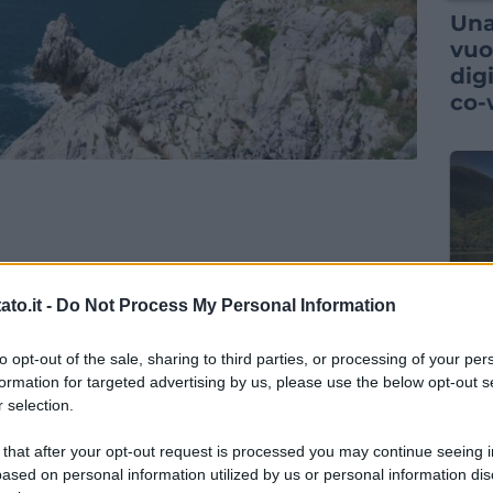
Una
vuo
dig
co-
to.it -
Do Not Process My Personal Information
GUID
to opt-out of the sale, sharing to third parties, or processing of your per
Il 
formation for targeted advertising by us, please use the below opt-out s
que
 selection.
sor
est
 that after your opt-out request is processed you may continue seeing i
ased on personal information utilized by us or personal information dis