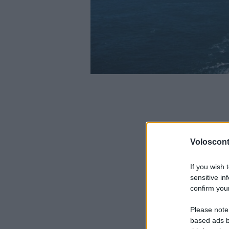
Volosconta
If you wish 
sensitive in
confirm your
Please note
based ads b