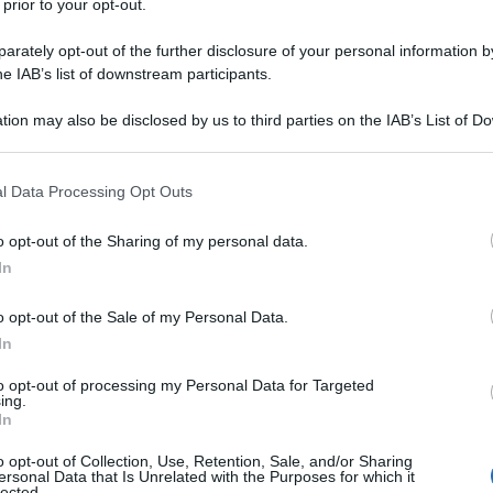
 prior to your opt-out.
rately opt-out of the further disclosure of your personal information by
he IAB’s list of downstream participants.
tion may also be disclosed by us to third parties on the IAB’s List of 
 that may further disclose it to other third parties.
rimaverile in Liguria: dove andare e
osa fare
 that this website/app uses one or more Google services and may gath
GUID
l Data Processing Opt Outs
including but not limited to your visit or usage behaviour. You may click 
Chi
 to Google and its third-party tags to use your data for below specifi
o opt-out of the Sharing of my personal data.
tor
ogle consent section.
In
que
sto
o opt-out of the Sale of my Personal Data.
In
L
to opt-out of processing my Personal Data for Targeted
oto
ing.
M
In
ag
o opt-out of Collection, Use, Retention, Sale, and/or Sharing
ersonal Data that Is Unrelated with the Purposes for which it
ag
lected.