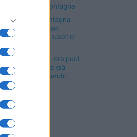
r chi andrà in montagna
a località di montagna
ole attirare nomadi
gitali con case e spazi di
o-working
inted dei viaggi”: ora puoi
quistare vacanze già
enotate risparmiando
ntinaia di euro