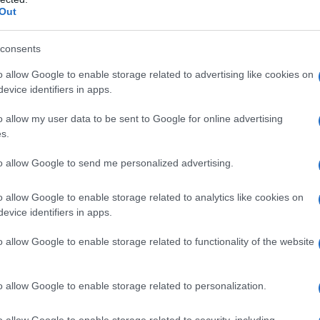
a o weekend
pe
Out
iguria: dove andare e
Un
consents
 vedere e cosa fare
vu
o allow Google to enable storage related to advertising like cookies on
di
evice identifiers in apps.
 stagioni per visitare alcuni dei borghi più belli,
c
guria
ed il motivo è semplicissimo, si possono
o allow my user data to be sent to Google for online advertising
s.
“V
 dal “famigerato”
turismo di massa
.
ac
to allow Google to send me personalized advertising.
oni più eleganti, affascinanti ed accattivanti
pr
suo straordinario territorio è costellato da borghi
ce
o allow Google to enable storage related to analytics like cookies on
evice identifiers in apps.
no di essere scoperti e vissuti, a 360°, almeno
o allow Google to enable storage related to functionality of the website
a mare e terra, scopriamo quali sono i
3 borghi
o allow Google to enable storage related to personalization.
re in primavera
.
o allow Google to enable storage related to security, including