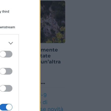
 third
Downstream
er and store
E PER VIAGGIATORI
to grant or
 li scopre difficilmente
ed purposes
na indietro: d’estate
sti luoghi sono un’altra
ria
o sapevi che...
eteo weekend 7-9
osto: il secondo di
osto porta grosse novità