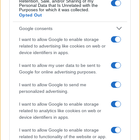
Retention, Sale, and/or Sharing of my
Personal Data that Is Unrelated with the
Purposes for which it was collected.
Opted Out
CHI
Google consents
REDAZIONE
CONTATTI
I want to allow Google to enable storage
SIAMO
related to advertising like cookies on web or
PARTNERSHIP E
device identifiers in apps.
ACCREDITAMENTI
I want to allow my user data to be sent to
Google for online advertising purposes.
I want to allow Google to send me
personalized advertising.
I want to allow Google to enable storage
related to analytics like cookies on web or
© 2026 - VOLOSCONTATO CONSIGLI E DIARI DI VIAGGIO - P.IVA
04827280654 – TESTATA REGISTRATA AL TRIBUNALE DI NOCERA
device identifiers in apps.
INFERIORE N. 3/2026 – REG. N. 1894/2026 ISCRIZIONE AL ROC N.
35792 – ISCRITTA ALL’ANSO (ASSOCIAZIONE NAZIONALE STAMPA
I want to allow Google to enable storage
ONLINE)
related to functionality of the website or app.