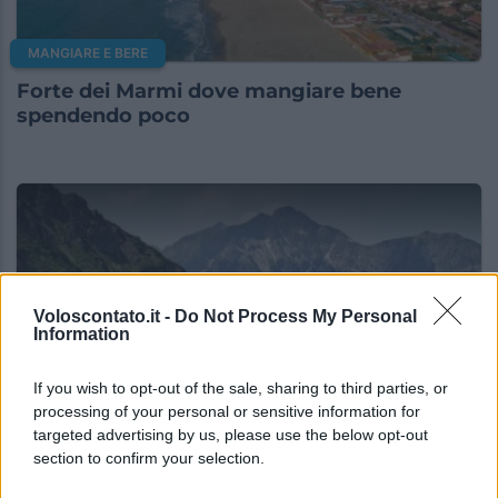
MANGIARE E BERE
Forte dei Marmi dove mangiare bene
spendendo poco
Voloscontato.it -
Do Not Process My Personal
Information
If you wish to opt-out of the sale, sharing to third parties, or
processing of your personal or sensitive information for
targeted advertising by us, please use the below opt-out
MANGIARE E BERE
section to confirm your selection.
Sappada dove mangiare bene spendendo