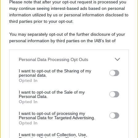
poco
Please note that after your opt-out request is processed you
may continue seeing interest-based ads based on personal
information utilized by us or personal information disclosed to
third parties prior to your opt-out.
Lo sapevi che...
You may separately opt-out of the further disclosure of your
Un grande quotidiano europeo
personal information by third parties on the IAB’s list of
incorona le Isole Eolie: ecco perché
downstream participants.
tutti ne parlano
Personal Data Processing Opt Outs
This information may also be disclosed by us to third parties
on the IAB’s List of Downstream Participants that may further
L’Aeroporto di Bari introduce una
I want to opt-out of the Sharing of my
disclose it to other third parties.
personal data.
novità che cambia l’attesa prima del
Opted In
Please note that this website/app uses one or more Google
volo
services and may gather and store information including but
I want to opt-out of the Sale of my
Personal Data.
not limited to your visit or usage behaviour. You may click to
Antica Fiera dell’Assunta di Viconovo:
Opted In
grant or deny consent to Google and its third-party tags to
tutte le info 2026
use your data for below specified purposes in below Google
I want to opt-out of processing my
consent section.
Personal Data for Targeted Advertising.
Opted In
I want to opt-out of Collection, Use,