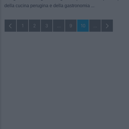
della cucina perugina e della gastronomia ...
1
2
3
…
9
10
…